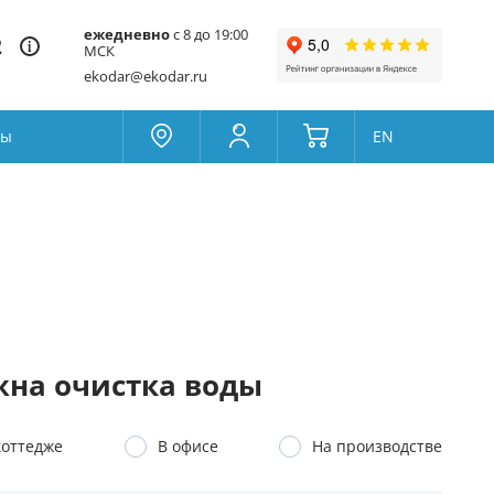
ежедневно
с 8 до 19:00
2
МСК
ekodar@ekodar.ru
ты
EN
Москва
Колумбус
Поддержка
Да
Другой
Избранное
Товары для сравнения
на очистка воды
коттедже
В офисе
На производстве