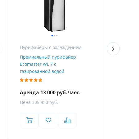
Пурифайеры с охлаждением
Премиальный пурифайер
Пурифайер 
Ecomaster WL 7 с
Firewall
газированной водой
Аренда 13 000 руб./мес.
Аренда 8 
Цена 305 950 руб.
Цена 119 8