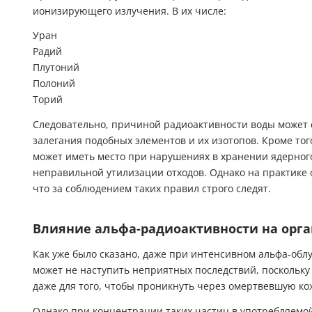
ионизирующего излучения. В их числе:
Уран
Радий
Плутоний
Полоний
Торий
Следовательно, причиной радиоактивности воды может 
залегания подобных элементов и их изотопов. Кроме то
может иметь место при нарушениях в хранении ядерног
неправильной утилизации отходов. Однако на практике 
что за соблюдением таких правил строго следят.
Влияние альфа-радиоактивности на орг
Как уже было сказано, даже при интенсивном альфа-обл
может не наступить неприятных последствий, поскольку
даже для того, чтобы проникнуть через омертвевшую ко
Однако при концентрации таких частиц в употребляемой