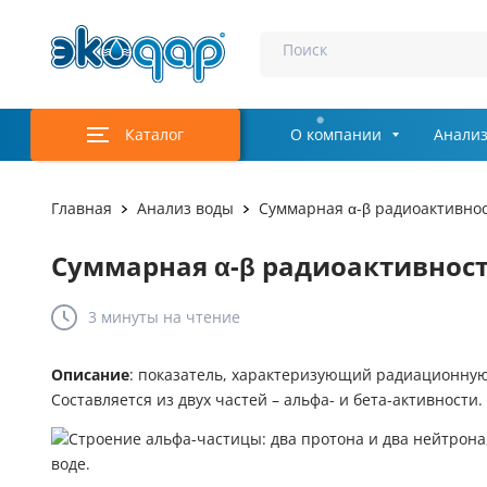
Поиск
Каталог
О компании
Анализ
Главная
Анализ воды
Суммарная α-β радиоактивно
Суммарная α-β радиоактивнос
3 минуты
на чтение
Описание
: показатель, характеризующий радиационную
Составляется из двух частей – альфа- и бета-активности.