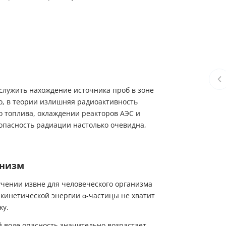
служить нахождение источника проб в зоне
го, в теории излишняя радиоактивность
о топлива, охлаждении реакторов АЭС и
опасность радиации настолько очевидна,
анизм
учении извне для человеческого организма
 кинетической энергии α-частицы не хватит
жу.
 воде опасность значительно возрастает,