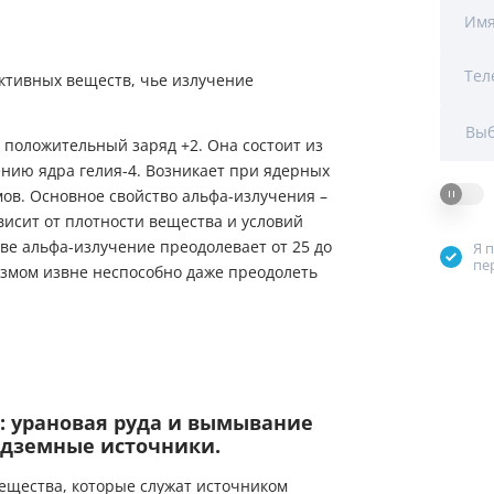
Мы Вам перезвоним
Им
Тел
ктивных веществ, чье излучение
Фирменные магазин
Выб
 положительный заряд +2. Она состоит из
оению ядра гелия-4. Возникает при ядерных
мов. Основное свойство альфа-излучения –
висит от плотности вещества и условий
ве альфа-излучение преодолевает от 25 до
Я 
пе
измом извне неспособно даже преодолеть
ещества, которые служат источником