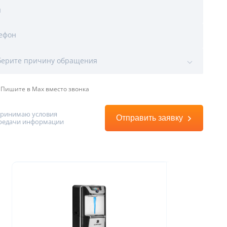
я
ефон
ы
ерите причину обращения
Пишите в Max вместо звонка
принимаю условия
Отправить заявку
редачи информации