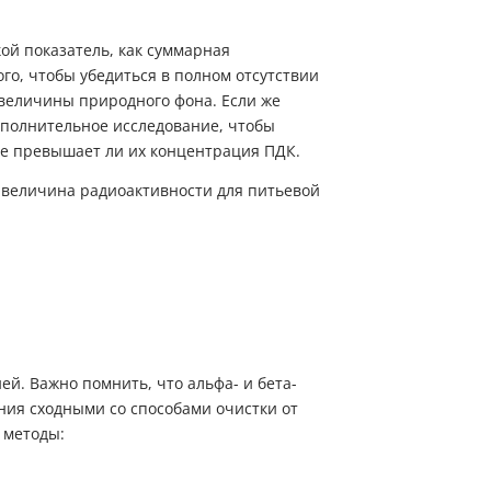
й показатель, как суммарная
ого, чтобы убедиться в полном отсутствии
 величины природного фона. Если же
ополнительное исследование, чтобы
не превышает ли их концентрация ПДК.
 величина радиоактивности для питьевой
Пожалуйста, введите код из СМC
чтобы подтвердить отправку заявки
й. Важно помнить, что альфа- и бета-
ния сходными со способами очистки от
Код
 методы:
Купить в один клик
Обратный звонок
Заполните имя, телефон, почту и наши менеджеры свяжутся с Вами
Подтвердить код