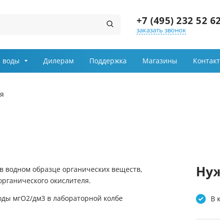
+7 (495) 232 52 6
заказать звонок
Заказ звонка
 воды
Дилерам
Поддержка
Магазины
Контак
Имя
я
Телефон
Выберите причину обращения
Департамент
Нуж
в водном образце органических веществ,
рганического окислителя.
Я принимаю условия
передачи информации
В 