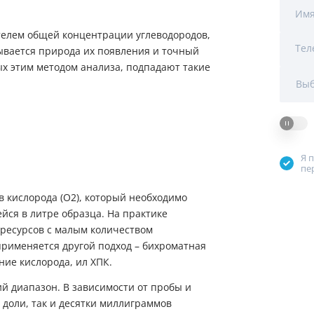
Мы Вам перезвоним
Им
телем общей концентрации углеводородов,
Тел
тывается природа их появления и точный
Фирменные магазин
х этим методом анализа, подпадают такие
Выб
Я 
пе
 кислорода (O2), который необходимо
йся в литре образца. На практике
 ресурсов с малым количеством
применяется другой подход – бихроматная
ние кислорода, ил ХПК.
й диапазон. В зависимости от пробы и
 доли, так и десятки миллиграммов