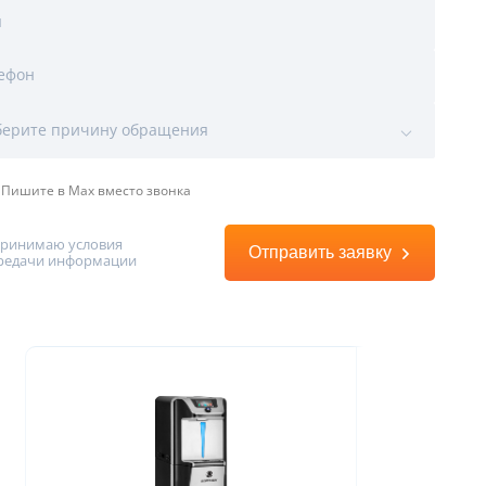
я
ефон
ы
ерите причину обращения
Пишите в Max вместо звонка
принимаю условия
Отправить заявку
редачи информации