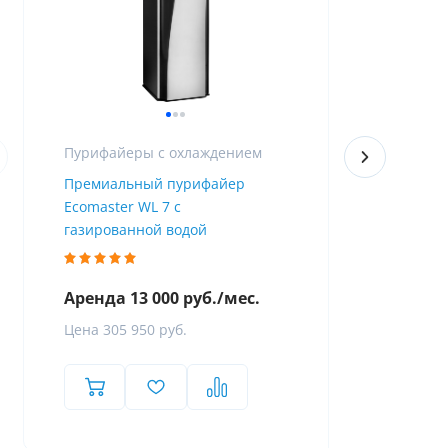
Пурифайеры с охлаждением
Премиальный пурифайер
Пурифайер 
Ecomaster WL 7 с
Firewall
газированной водой
Аренда 13 000 руб./мес.
Аренда 8 
Цена 305 950 руб.
Цена 119 8