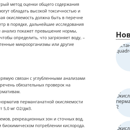
трый метод оценки общего содержания
 могут обладать высокой токсичностью и
ная окисляемость должна быть в перечне
етр в порядке, дальнейшие исследования
же анализ покажет превышение нормы,
Нов
чтобы определить, что загрязняет воду, –
огенные микроорганизмы или другие
прямую связан с углубленными анализами
еречень обязательных проверок на
ормативам.
 норматив перманганатной окисляемости
 5,0 мг O2/дм3.
оемов, рекреационных зон и сточных вод,
и биохимическом потреблении кислорода.