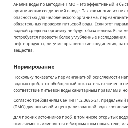
Анализ воды по методике ПМО – это эффективный и быс
органических соединений в воде. Так как многие из них
опасностью для человеческого организма, перманганат
обязательных проверок питьевой воды. Если этот парам
водной среды на органику не будут обязательны. Если 
потребуется провести более углубленные исследования, 
нефтепродукты, летучие органические соединения, пат
вещества.
Нормирование
Поскольку показатель перманганатной окисляемости на
водных проб, этот обобщенный показатель включен в п
соответствие питьевой воды санитарным правилам и н
Согласно требованиям СанПиН 1.2.3685-21, предельный
(ПМО) для питьевой и централизованной воды составляет
Для прочих источников проб, в том числе открытых вод
окисляемость измеряется в бихроматном показателе, ил