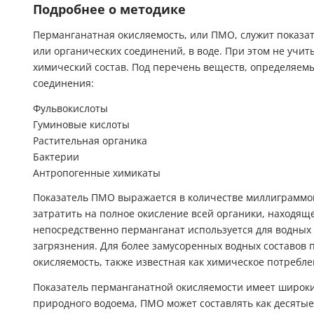
Подробнее о методике
Перманганатная окисляемость, или ПМО, служит показа
или органических соединений, в воде. При этом не учи
химический состав. Под перечень веществ, определяемы
соединения:
Фульвокислоты
Гуминовые кислоты
Растительная органика
Бактерии
Антропогенные химикаты
Показатель ПМО выражается в количестве миллиграммов
затратить на полное окисление всей органики, находяще
непосредственно перманганат используется для водных
загрязнения. Для более замусоренных водных составов 
окисляемость, также известная как химическое потребле
Показатель перманганатной окисляемости имеет широки
природного водоема, ПМО может составлять как десятые