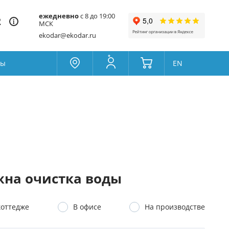
ежедневно
с 8 до 19:00
2
МСК
ekodar@ekodar.ru
ты
EN
Москва
Колумбус
Поддержка
Да
Другой
Избранное
Товары для сравнения
на очистка воды
коттедже
В офисе
На производстве