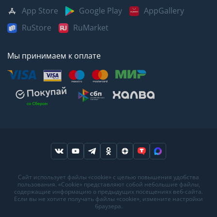
App Store
Google Play
AppGallery
RuStore
RuMarket
Мы принимаем к оплате
Москва
Казань
Саратов
Сайт использует файлы «cookie» с целью повышения удобства
пользования. «Cookie» представляют собой небольшие файлы,
Санкт-Петербург
Кемерово
Самара
содержащие информацию о предыдущих посещениях веб-сайта.
Если вы не хотите получать файлы «cookie», измените настройки
Архангельск
Краснодар
Сыктывкар
браузера.