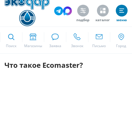
подбор
каталог
меню
ekodar.ru
Поиск
Москва
Что такое Ecomaster?
Да