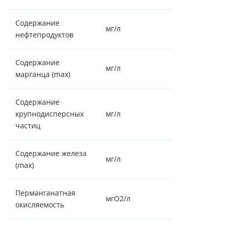
Содержание
мг/л
Отсутствие
нефтепродуктов
Содержание
мг/л
0.1
марганца (max)
Содержание
крупнодисперсных
мг/л
Отсутствие
частиц
Содержание железа
мг/л
3
(max)
Перманганатная
мгО2/л
<4.0
окисляемость