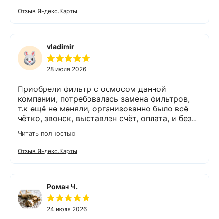
размеры, поставили компактно, сбоев не
Отзыв Яндекс.Карты
было. Спасибо Экодару за хорошую работу.
vladimir
28 июля 2026
Приобрели фильтр с осмосом данной
компании, потребовалась замена фильтров,
т.к ещё не меняли, организованно было всё
чётко, звонок, выставлен счёт, оплата, и без
задержек выезд специалиста, обслуживание
Читать полностью
выполнено (всё чётко без шума и пыли),
приятно работать с грамотными,
Отзыв Яндекс.Карты
обязательными людьми. Спасибо
Роман Ч.
24 июля 2026