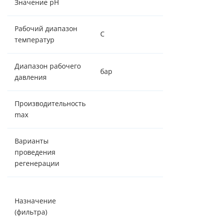
Значение pH
7,0 - 8,5
Рабочий диапазон
С
+2 / +37
температур
Диапазон рабочего
бар
2,5 - 6,0
давления
Производительность
1,5 м³/час
max
Варианты
Безреагентная
проведения
по объему и
регенерации
таймеру
Система
Назначение
обезжелезива
(фильтра)
с воздушной