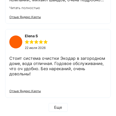
рассказал о системах очистки воды, помог
Читать полностью
подобрать оптимальный вариант, пригласил в
офис для заключения договора. Оборудование
Отзыв Яндекс.Карты
«Экодар компакт», которое я поставил,
существенно снизило жесткость воды,
убрало посторонние запахи. Вода стала
мягкой и приятной на вкус. Полностью
Elena S
доволен сотрудничеством с Компанией
«Экодар». Рекомендую.
22 июля 2026
Стоит система очистки Экодар в загородном
доме, вода отличная. Годовое обслуживание,
что оч удобно. Без нареканий, очень
довольны!
Отзыв Яндекс.Карты
Еще