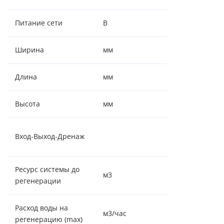
Питание сети
В
220 ± 5%, 50Гц
Ширина
мм
325
Длина
мм
720
Высота
мм
1608
1" - 1" - ¾" -
Вход-Выход-Дренаж
штуцер 14 мм
Ресурс системы до
м3
4,2
регенерации
Расход воды на
м3/час
2.16
регенерацию (max)