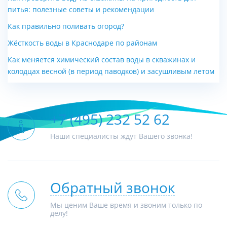
питья: полезные советы и рекомендации
Бобер 30 DLO
Конденсационный
Как правильно поливать огород?
Viessmann Vitodens 200-W
Жёсткость воды в Краснодаре по районам
B2HA (5-котловая...
Как меняется химический состав воды в скважинах и
Цена по запросу
Цена по запросу
колодцах весной (в период паводков) и засушливым летом
+7 (495) 232 52 62
Наши специалисты ждут Вашего звонка!
Обратный звонок
Мы ценим Ваше время и звоним только по
делу!