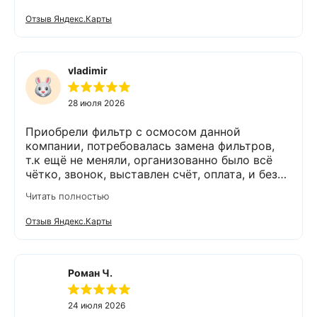
работает. Оборудование, несмотря на
размеры, поставили компактно, сбоев не
Отзыв Яндекс.Карты
было. Спасибо Экодару за хорошую работу.
vladimir
28 июля 2026
Приобрели фильтр с осмосом данной
компании, потребовалась замена фильтров,
т.к ещё не меняли, организованно было всё
чётко, звонок, выставлен счёт, оплата, и без
задержек выезд специалиста, обслуживание
Читать полностью
выполнено (всё чётко без шума и пыли),
приятно работать с грамотными,
Отзыв Яндекс.Карты
обязательными людьми. Спасибо
Роман Ч.
24 июля 2026