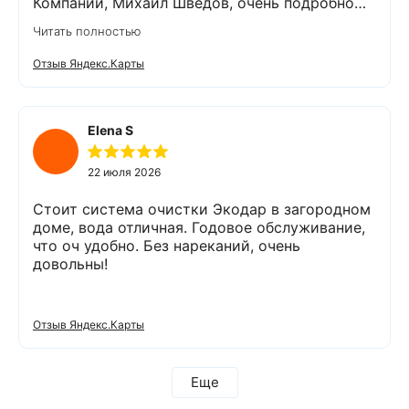
Компании, Михаил Шведов, очень подробно
рассказал о системах очистки воды, помог
Читать полностью
подобрать оптимальный вариант, пригласил в
офис для заключения договора. Оборудование
Отзыв Яндекс.Карты
«Экодар компакт», которое я поставил,
существенно снизило жесткость воды,
убрало посторонние запахи. Вода стала
мягкой и приятной на вкус. Полностью
Elena S
доволен сотрудничеством с Компанией
«Экодар». Рекомендую.
22 июля 2026
Стоит система очистки Экодар в загородном
доме, вода отличная. Годовое обслуживание,
что оч удобно. Без нареканий, очень
довольны!
Отзыв Яндекс.Карты
Еще