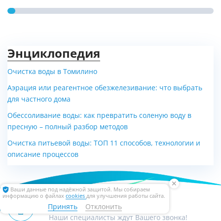
Энциклопедия
Очистка воды в Томилино
Аэрация или реагентное обезжелезивание: что выбрать
Конденсационный
Рысь конденсационная
для частного дома
Viessmann Vitocrossal 300,
(Lynx Condense) 30 MKO
Обессоливание воды: как превратить соленую воду в
500 кВт с автоматикой...
пресную – полный разбор методов
Цена по запросу
Цена по запросу
Очистка питьевой воды: ТОП 11 способов, технологии и
описание процессов
✕
Ваши данные под надёжной защитой. Мы собираем
информацию о файлах
cookies
для улучшения работы сайта.
+7 (495) 232 52 62
Принять
Отклонить
Наши специалисты ждут Вашего звонка!