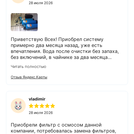
28 июля 2026
Приветствую Всех! Приобрел систему
примерно два месяца назад, уже есть
впечатления. Вода после очистки без запаха,
без включений, в чайнике за два месяца
вообще нет накипи. Система очистки
Читать полностью
работает. Оборудование, несмотря на
размеры, поставили компактно, сбоев не
Отзыв Яндекс.Карты
было. Спасибо Экодару за хорошую работу.
vladimir
28 июля 2026
Приобрели фильтр с осмосом данной
компании, потребовалась замена фильтров,