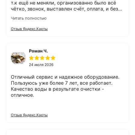
т.к ещё не меняли, организованно было всё
чётко, звонок, выставлен счёт, оплата, и без
задержек выезд специалиста, обслуживание
Читать полностью
выполнено (всё чётко без шума и пыли),
приятно работать с грамотными,
Отзыв Яндекс.Карты
обязательными людьми. Спасибо
Роман Ч.
24 июля 2026
Отличный сервис и надежное оборудование.
Пользуюсь уже более 7 лет, все работает.
Качество воды в результате очистки -
отличное.
Отзыв Яндекс.Карты