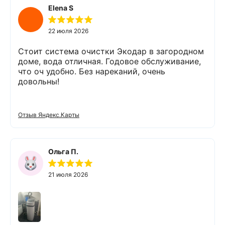
мягкой и приятной на вкус. Полностью
Elena S
доволен сотрудничеством с Компанией
«Экодар». Рекомендую.
22 июля 2026
Стоит система очистки Экодар в загородном
доме, вода отличная. Годовое обслуживание,
что оч удобно. Без нареканий, очень
довольны!
Отзыв Яндекс.Карты
Ольга П.
21 июля 2026