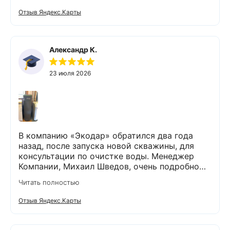
Отзыв Яндекс.Карты
Александр К.
23 июля 2026
В компанию «Экодар» обратился два года
назад, после запуска новой скважины, для
консультации по очистке воды. Менеджер
Компании, Михаил Шведов, очень подробно
рассказал о системах очистки воды, помог
Читать полностью
подобрать оптимальный вариант, пригласил в
офис для заключения договора. Оборудование
Отзыв Яндекс.Карты
«Экодар компакт», которое я поставил,
существенно снизило жесткость воды,
убрало посторонние запахи. Вода стала