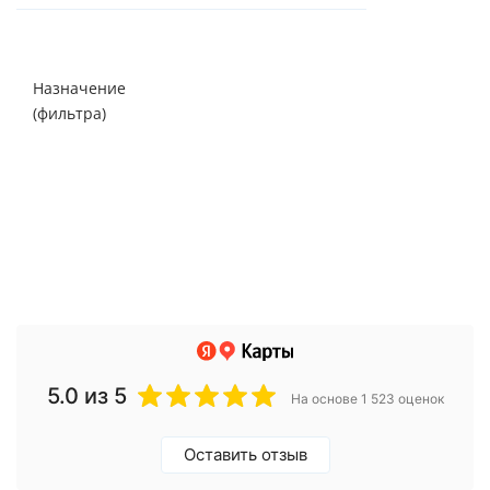
Снижение
сероводорода,
Назначение
железа,
(фильтра)
марганца,
солей
жесткости
5.0
из 5
На основе 1 523 оценок
Оставить отзыв