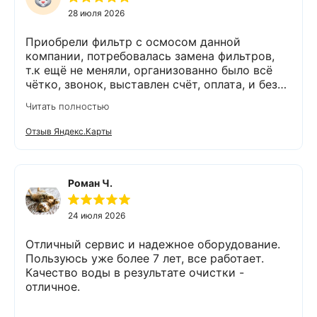
28 июля 2026
Приобрели фильтр с осмосом данной
компании, потребовалась замена фильтров,
т.к ещё не меняли, организованно было всё
чётко, звонок, выставлен счёт, оплата, и без
задержек выезд специалиста, обслуживание
Читать полностью
выполнено (всё чётко без шума и пыли),
приятно работать с грамотными,
Отзыв Яндекс.Карты
обязательными людьми. Спасибо
Роман Ч.
24 июля 2026
Отличный сервис и надежное оборудование.
Пользуюсь уже более 7 лет, все работает.
Качество воды в результате очистки -
отличное.