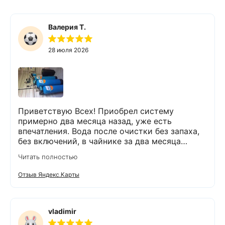
Валерия Т.
28 июля 2026
Приветствую Всех! Приобрел систему
примерно два месяца назад, уже есть
впечатления. Вода после очистки без запаха,
без включений, в чайнике за два месяца
вообще нет накипи. Система очистки
Читать полностью
работает. Оборудование, несмотря на
размеры, поставили компактно, сбоев не
Отзыв Яндекс.Карты
было. Спасибо Экодару за хорошую работу.
vladimir