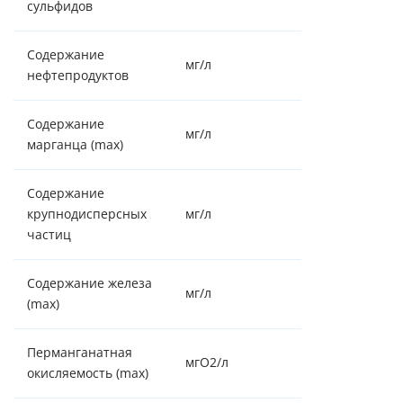
сульфидов
Содержание
мг/л
нефтепродуктов
Содержание
мг/л
0.2
марганца (max)
Содержание
крупнодисперсных
мг/л
частиц
Содержание железа
мг/л
5
(max)
Перманганатная
мгO2/л
3
окисляемость (max)