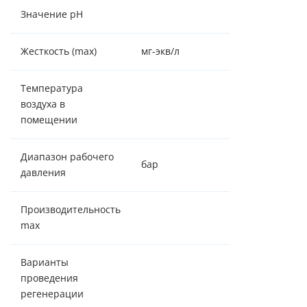
Значение pH
7,0 - 8,5
Жесткость (max)
мг-экв/л
10
Температура
воздуха в
+2 - +37
помещении
Диапазон рабочего
бар
2,5 - 6,0
давления
Производительность
1,0 м³/час
max
Варианты
по объему/
проведения
таймеру
регенерации