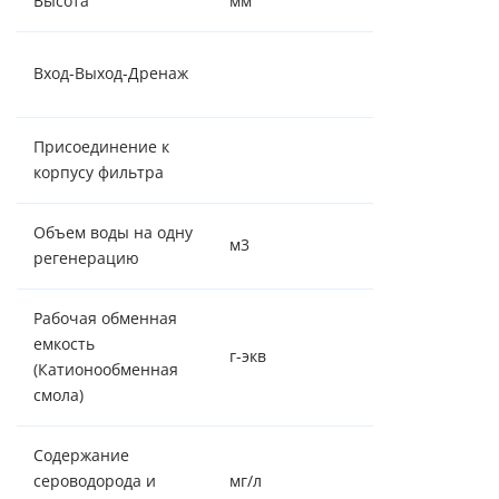
Высота
мм
1555
¾" - ¾" -
Вход-Выход-Дренаж
штуцер 14 мм
Присоединение к
2½"-8NPSM
корпусу фильтра
Объем воды на одну
м3
1,16/0,270
регенерацию
Рабочая обменная
емкость
г-экв
33
(Катионообменная
смола)
Содержание
сероводорода и
мг/л
0,005