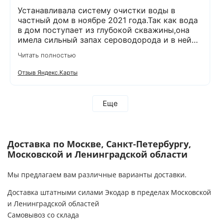
Устанавливала систему очистки воды в
частный дом в ноябре 2021 года.Так как вода
в дом поступает из глубокой скважины,она
имела сильный запах сероводорода и в ней
было много железа( со временем она
Читать полностью
желтела) и пользоваться в доме ей было
невозможно. После установки специального
Отзыв Яндекс.Карты
оборудования,вода стала на вкус лучше,чем
продается в магазинах. О такой хорошей
воде я и не мечтала!!!!!! Прошло уже 5 лет.И в
Еще
течении этого времени не было никаких
вопросов по работе данного оборудования.И
вот решила сделать сервисное
обслуживание:проверить все ли в
Доставка по Москве, Санкт-Петербургу,
порядке.Может надо что-то заменить.
Московской и Ленинградской области
Позвонила в компанию и,как всегда,вежливые
и приятные менеджеры приняли у меня заявку
Мы предлагаем вам различные варианты доставки.
и уже через 2 дня ко мне приедет
бригада.Хочу сказать,что вся команда
Доставка штатными силами Экодар в пределах Московской
компании Экодар -очень
и Ленинградской областей
спокойные,вежливые,аккуратные и
Самовывоз со склада
ответственные люди.За это им огромное