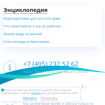
Энциклопедия
Водоподготовка для частного дома
Что такое байпас и как он работает
Анализ воды на магний
Очистка воды в Ивантеевке
+7 (495) 232 52 62
Наши специалисты ждут Вашего звонка!
✕
Ваши данные под надёжной защитой. Мы собираем
информацию о файлах
cookies
для улучшения работы сайта.
Обратный звонок
Принять
Отклонить
Мы ценим Ваше время и звоним только по