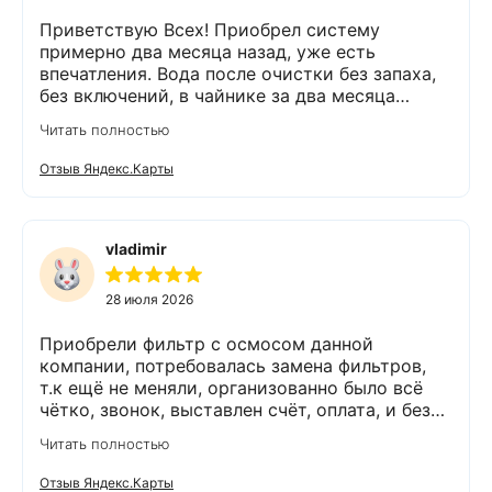
Приветствую Всех! Приобрел систему
примерно два месяца назад, уже есть
впечатления. Вода после очистки без запаха,
без включений, в чайнике за два месяца
вообще нет накипи. Система очистки
Читать полностью
работает. Оборудование, несмотря на
размеры, поставили компактно, сбоев не
Отзыв Яндекс.Карты
было. Спасибо Экодару за хорошую работу.
vladimir
28 июля 2026
Приобрели фильтр с осмосом данной
компании, потребовалась замена фильтров,
т.к ещё не меняли, организованно было всё
чётко, звонок, выставлен счёт, оплата, и без
задержек выезд специалиста, обслуживание
Читать полностью
выполнено (всё чётко без шума и пыли),
приятно работать с грамотными,
Отзыв Яндекс.Карты