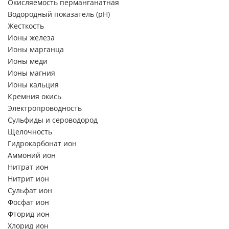
Окисляемость перманганатная
Водородный показатель (pH)
Жесткость
Ионы железа
Ионы марганца
Ионы меди
Ионы магния
Ионы кальция
Кремния окись
Электропроводность
Сульфиды и сероводород
Щелочность
Гидрокарбонат ион
Аммоний ион
Нитрат ион
Нитрит ион
Сульфат ион
Фосфат ион
Фторид ион
Хлорид ион