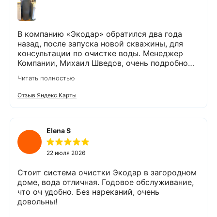
В компанию «Экодар» обратился два года
назад, после запуска новой скважины, для
консультации по очистке воды. Менеджер
Компании, Михаил Шведов, очень подробно
рассказал о системах очистки воды, помог
Читать полностью
подобрать оптимальный вариант, пригласил в
офис для заключения договора. Оборудование
Отзыв Яндекс.Карты
«Экодар компакт», которое я поставил,
существенно снизило жесткость воды,
убрало посторонние запахи. Вода стала
мягкой и приятной на вкус. Полностью
Elena S
доволен сотрудничеством с Компанией
«Экодар». Рекомендую.
22 июля 2026
Стоит система очистки Экодар в загородном
доме, вода отличная. Годовое обслуживание,
что оч удобно. Без нареканий, очень
довольны!