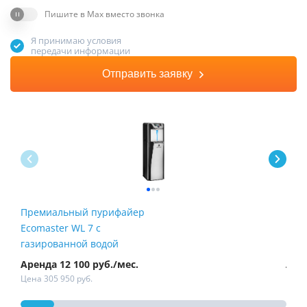
Пишите в Max вместо звонка
Я принимаю условия
передачи информации
Отправить заявку
Премиальный пурифайер
Пур
Ecomaster WL 7 с
Fire
газированной водой
Аренда 12 100 руб./мес.
Арен
Цена 305 950 руб.
Цена 