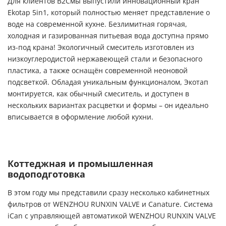
Для клиентов
B
2
C
мы выпустили инновационный кран
Ekotap
5
in
1, который полностью меняет представление о
воде на современной кухне. Безлимитная горячая,
холодная и газированная питьевая вода доступна прямо
из-под крана! Экологичный смеситель изготовлен из
низкоуглеродистой нержавеющей стали и безопасного
пластика, а также оснащён современной неоновой
подсветкой. Обладая уникальным функционалом, Экотап
монтируется, как обычный смеситель, и доступен в
нескольких вариантах расцветки и формы – он идеально
вписывается в оформление любой кухни.
Коттеджная и промышленная
водоподготовка
В этом году мы представили сразу несколько кабинетных
фильтров от
WENZHOU RUNXIN VALVE
и
Canature
. Система
iCan
с управляющей автоматикой
WENZHOU RUNXIN VALVE