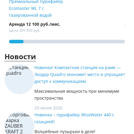
Премиальный пурифайер
Пур
Ecomaster WL 7 с
Fire
газированной водой
Аренда 12 100 руб./мес.
Арен
Цена 305 950 руб.
Цена 
Новости
Новинка! Компактная станция на раме —
Экодар Quadro экономит место и упрощает
доступ к коммуникациям
Максимальная мощность при минимуме
пространства
29 июня 2026
Новинка – пурифайер WiseWater 440 с
газацией!
Волшебные пузырьки в деле!