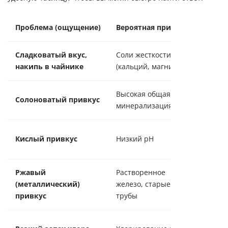
Проблема (ощущение)
Вероятная причина
Быстр
Сладковатый вкус,
Соли жесткости
Устан
накипь в чайнике
(кальций, магний)
с обр
Высокая общая
Компл
Солоноватый привкус
минерализация
воды 
Фильт
Кислый привкус
Низкий pH
нейтр
Ржавый
Растворенное
Фильт
(металлический)
железо, старые
фильт
привкус
трубы
картр
Уголь