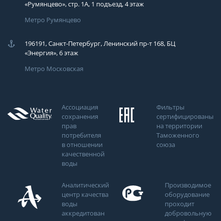
«Румянцево», стр. 1А, 1 подъезд, 4 этаж
Метро Румянцево
196191, Санкт-Петербург, Ленинский пр-т 168, БЦ
«Энергия», 6 этаж
Метро Московская
Ассоциация
Фильтры
сохранения
сертифицированы
прав
на территории
потребителя
Таможенного
в отношении
союза
качественной
воды
Аналитический
Производимое
центр качества
оборудование
воды
проходит
аккредитован
добровольную