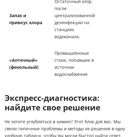
Остаточный хлор
после
Сухость кожи
Запах и
централизованной
слизистых, о
привкус хлора
дезинфекции на
вредных хлор
станциях
соединений.
водоканала.
Промышленные
Крайне опасн
«Аптечный»
стоки, попавшие в
здоровья. Тр
(фенольный)
источник
немедленног
водоснабжения.
реагирования
Экспресс-диагностика:
найдите свое решение
Не хотите углубляться в химию? Этот блок для вас. Мы
свели типичные проблемы и методы их решения в одну
удобную таблицу, чтобы вы могли быстро найти ответ.