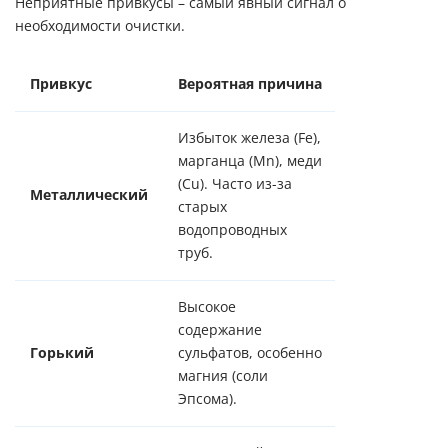
Неприятные привкусы – самый явный сигнал о
необходимости очистки.
Привкус
Вероятная причина
Последствия
Избыток железа (Fe),
марганца (Mn), меди
Рыжие подтек
(Cu). Часто из-за
сантехнике, 
Металлический
старых
белья при сти
водопроводных
здоровья.
труб.
Высокое
содержание
Слабительны
Горький
сульфатов, особенно
высоких конц
магния (соли
Эпсома).