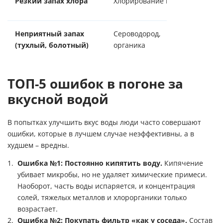
Резкий запах хлора
Хлорирование воды
очист
Неприятный запах
Сероводород,
Аэрац
(тухлый, болотный)
органика
уголь
ТОП-5 ошибок в погоне за
вкусной водой
В попытках улучшить вкус воды люди часто совершают
ошибки, которые в лучшем случае неэффективны, а в
худшем – вредны.
Ошибка №1: Постоянно кипятить воду.
Кипячение
убивает микробы, но не удаляет химические примеси.
Наоборот, часть воды испаряется, и концентрация
солей, тяжелых металлов и хлорорганики только
возрастает.
Ошибка №2: Покупать фильтр «как у соседа».
Состав