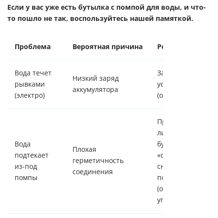
Если у вас уже есть бутылка с помпой для воды, и что-
то пошло не так, воспользуйтесь нашей памяткой.
Проблема
Вероятная причина
Решение экспер
Вода течет
Зарядите
Низкий заряд
рывками
устройство
аккумулятора
(электро)
(обычно 3 - 4 часа
Проверьте, плотн
ли помпа на
Вода
бутылку 19 л
Плохая
подтекает
«села». Не
герметичность
из-под
снимайте пробку
соединения
помпы
полностью
(оставьте как
уплотнитель).