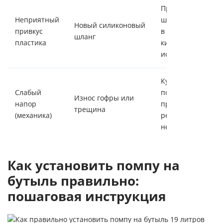
Прокипятите
Неприятный
шланг 2 - 3 мину
Новый силиконовый
привкус
в воде с лимонно
шланг
пластика
кислотой перед
использованием.
Купить ручную
Слабый
помпу для воды
Износ гофры или
напор
придется заново 
трещина
(механика)
ремонт
нерентабелен.
Как установить помпу на
бутыль правильно:
пошаговая инструкция