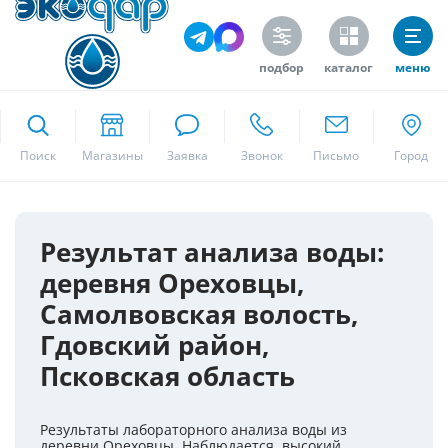
подбор
каталог
меню
ekodar.ru
Поиск
Москва
Результат анализа воды:
деревня Ореховцы,
Да
Самолвовская волость,
Гдовский район,
Псковская область
Результаты лабораторного анализа воды из
деревни Ореховцы. Наблюдается высокий