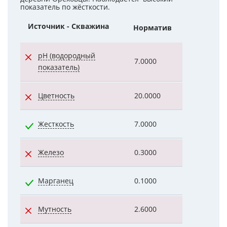
показатель по жёсткости.
Источник - Скважина
Норматив
Показател
pH (водородный
7.0000
7.7000
показатель)
Цветность
20.0000
24.0000
Жесткость
7.0000
4.2000
Железо
0.3000
1.2400
Марганец
0.1000
0.0540
Мутность
2.6000
26.9000