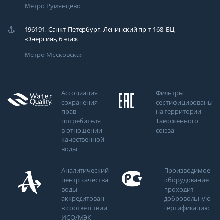
Метро Румянцево
196191, Санкт-Петербург, Ленинский пр-т 168, БЦ
«Энергия», 6 этаж
Метро Московская
Ассоциация
Фильтры
сохранения
сертифицированы
прав
на территории
потребителя
Таможенного
в отношении
союза
качественной
воды
Аналитический
Производимое
центр качества
оборудование
воды
проходит
аккредитован
добровольную
в соответствии
сертификацию
ИСО/МЭК