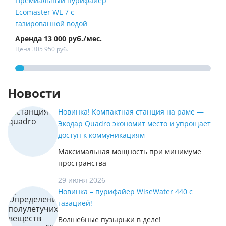
Премиальный пурифайер
Пур
Ecomaster WL 7 с
Fire
газированной водой
Аренда 13 000 руб./мес.
Арен
Цена 305 950 руб.
Цена
Новости
Новинка! Компактная станция на раме —
Экодар Quadro экономит место и упрощает
доступ к коммуникациям
Максимальная мощность при минимуме
пространства
29 июня 2026
Новинка – пурифайер WiseWater 440 с
газацией!
Волшебные пузырьки в деле!