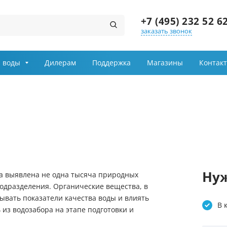
+7 (495) 232 52 6
заказать звонок
Заказ звонка
 воды
Дилерам
Поддержка
Магазины
Контак
Имя
Телефон
Выберите причину обращения
Департамент
Нуж
а выявлена не одна тысяча природных
одразделения. Органические вещества, в
Я принимаю условия
вывать показатели качества воды и влиять
передачи информации
В 
 из водозабора на этапе подготовки и