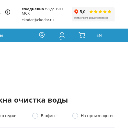
ежедневно
с 8 до 19:00
2
МСК
ekodar@ekodar.ru
ты
EN
Москва
Колумбус
Поддержка
Да
Другой
Избранное
Товары для сравнения
на очистка воды
коттедже
В офисе
На производстве