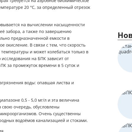
орая требуется на аэробное биохимическое
емпературе 20 °С, за определенный отрезок
новывается на вычислении насыщенности
её забора, а также по завершению
Нов
ально предназначенной емкости в
е окисление. В связи с тем, что скорость
 температуры и может колебаться только в
о исследования на БПК зависит от
ПК за промежуток времени в 5 суток и
апазоне 0,5 - 5,0 мг/л и эта величина
в свою очередь, обусловлены
 микроорганизмов. Очень существенны
родных водоёмов канализацией и стоками.
ия