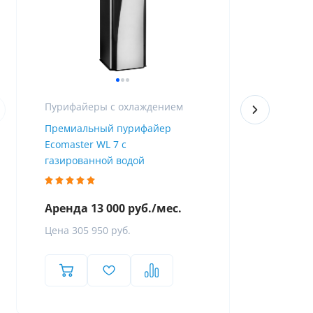
Пурифайеры с охлаждением
Премиальный пурифайер
Пурифайер 
Ecomaster WL 7 с
Firewall
газированной водой
Аренда 13 000 руб./мес.
Аренда 8 
Цена 305 950 руб.
Цена 119 8