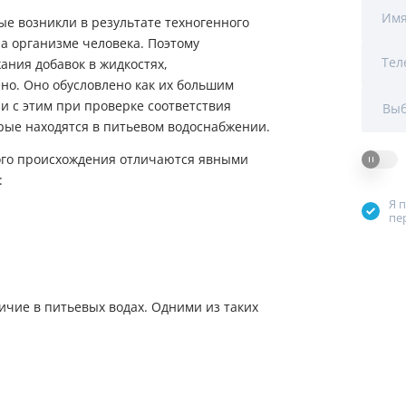
Мы Вам перезвоним
Им
ые возникли в результате техногенного
на организме человека. Поэтому
Тел
ания добавок в жидкостях,
Фирменные магазин
но. Оно обусловлено как их большим
и с этим при проверке соответствия
Выб
рые находятся в питьевом водоснабжении.
ого происхождения отличаются явными
:
Я 
пе
ичие в питьевых водах. Одними из таких