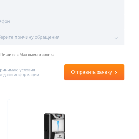
я
ефон
ы
ерите причину обращения
Пишите в Max вместо звонка
принимаю условия
Отправить заявку
редачи информации