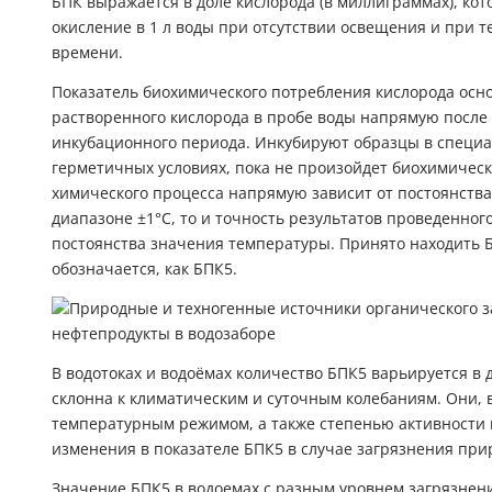
БПК выражается в доле кислорода (в миллиграммах), кот
окисление в 1 л воды при отсутствии освещения и при т
времени.
Показатель биохимического потребления кислорода ос
растворенного кислорода в пробе воды напрямую после 
инкубационного периода. Инкубируют образцы в специ
герметичных условиях, пока не произойдет биохимическо
химического процесса напрямую зависит от постоянства
диапазоне ±1°С, то и точность результатов проведенног
постоянства значения температуры. Принято находить Б
обозначается, как БПК5.
В водотоках и водоёмах количество БПК5 варьируется в ди
склонна к климатическим и суточным колебаниям. Они, 
температурным режимом, а также степенью активности
изменения в показателе БПК5 в случае загрязнения при
Значение БПК5 в водоемах с разным уровнем загрязнен