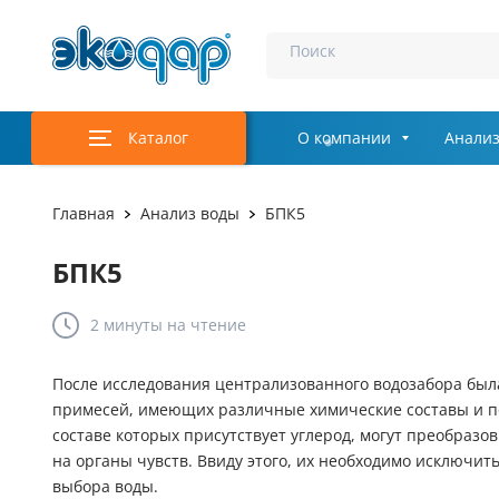
Поиск
Каталог
О компании
Анализ
Главная
Анализ воды
БПК5
БПК5
2 минуты
на чтение
После исследования централизованного водозабора был
примесей, имеющих различные химические составы и п
составе которых присутствует углерод, могут преобразо
на органы чувств. Ввиду этого, их необходимо исключить
выбора воды.