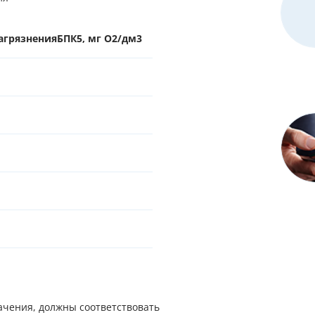
агрязненияБПК5, мг O2/дм3
ачения, должны соответствовать