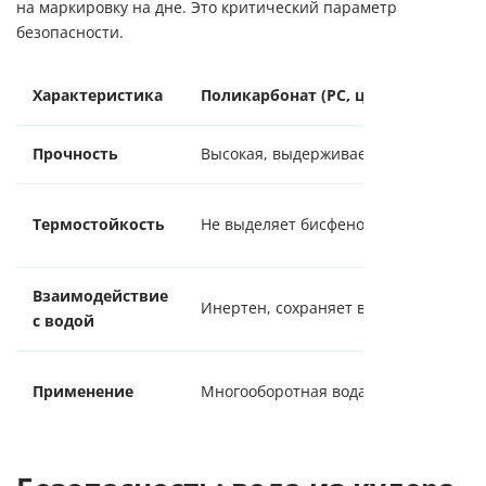
на маркировку на дне. Это критический параметр
безопасности.
Характеристика
Поликарбонат (PC, цифра 7 в треу
Прочность
Высокая, выдерживает до 50 - 60 обо
Термостойкость
Не выделяет бисфенол-А при t < 60°C
Взаимодействие
Инертен, сохраняет вкус 12 месяцев
с водой
Применение
Многооборотная вода 19л