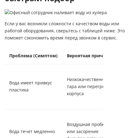
Если у вас возникли сложности с качеством воды или
работой оборудования, сверьтесь с таблицей ниже. Это
поможет сэкономить время перед звонком в сервис.
Проблема (Симптом)
Вероятная причина
Решени
Замени
Низкокачественная
бутыль,
Вода имеет привкус
тара или перегрев
отодвин
пластика
корпуса
кулер от
батареи
Снять б
Воздушная пробка
слить с
Вода течет медленно
или засорение
воды,