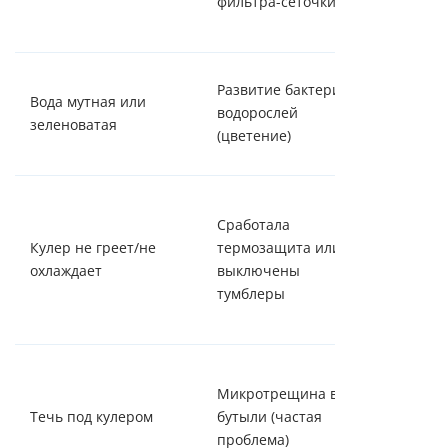
фильтра-сеточки
постави
заново
Немедл
Развитие бактерий/
Вода мутная или
обслуж
водорослей
зеленоватая
кулера
(цветение)
(санаци
Провер
Сработала
тумбле
Кулер не греет/не
термозащита или
сзади. 
охлаждает
выключены
не помо
тумблеры
вызвать
мастера
Замени
Микротрещина в
бутылку
Течь под кулером
бутыли (частая
водой д
проблема)
кулера 