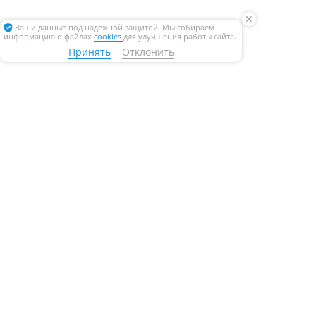
✕
Ваши данные под надёжной защитой. Мы собираем
информацию о файлах
cookies
для улучшения работы сайта.
Принять
Отклонить
+7 (800) 777 38 01
Мы на связи
108811, Москва, Киевское шоссе, Бизнес-парк
«Румянцево», стр. 1А, 1 подъезд, 4 этаж
Метро Румянцево
196191, Санкт-Петербург, Ленинский пр-т 168, БЦ
«Энергия», 6 этаж
Метро Московская