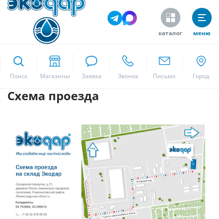
каталог
меню
ekodar.ru
Поиск
Схема проезда
Москва
Да