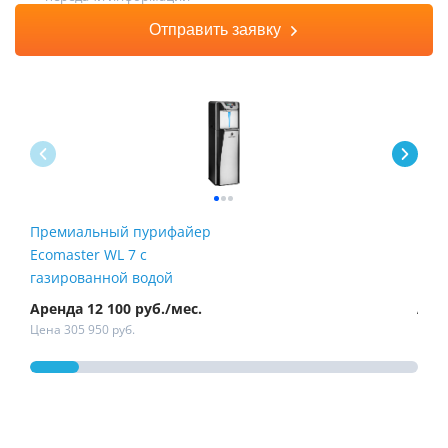
Отправить заявку
Премиальный пурифайер
Пур
Ecomaster WL 7 с
Fire
газированной водой
Аренда 12 100 руб./мес.
Арен
Цена 305 950 руб.
Цена 