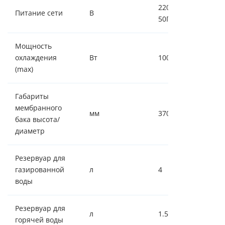
220 ± 5%,
Питание сети
В
50Гц
Мощность
охлаждения
Вт
100
(max)
Габариты
мембранного
мм
370/260
бака высота/
диаметр
Резервуар для
газированной
л
4
воды
Резервуар для
л
1.5
горячей воды