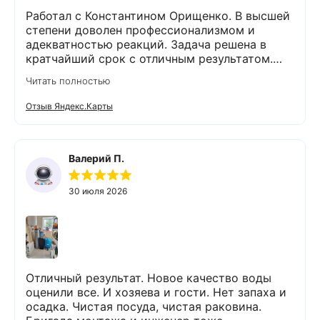
рекомендовать знакомым и друзьям,
Работал с Константином Орищенко. В высшей
обращаться в эту фирму.
степени доволен профессионализмом и
адекватностью реакций. Задача решена в
кратчайший срок с отличным результатом.
Надеюсь, что обслуживание стстемы будет на
Читать полностью
должном уровне. Спасибо!
Отзыв Яндекс.Карты
Валерий П.
30 июля 2026
Отличный результат. Новое качество воды
оценили все. И хозяева и гости. Нет запаха и
осадка. Чистая посуда, чистая раковина.