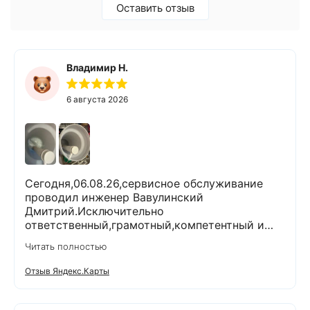
Оставить отзыв
Владимир Н.
6 августа 2026
Сегодня,06.08.26,сервисное обслуживание
проводил инженер Вавулинский
Дмитрий.Исключительно
ответственный,грамотный,компетентный и
комуникабельный специалист.Работы
Читать полностью
выполнены очень тщательно и качественно.На
все вопросы ответил
Отзыв Яндекс.Карты
профессионально.Проанализировал и
устранил возникшие проблемы.При
выполнении работ поддерживал чистоту и