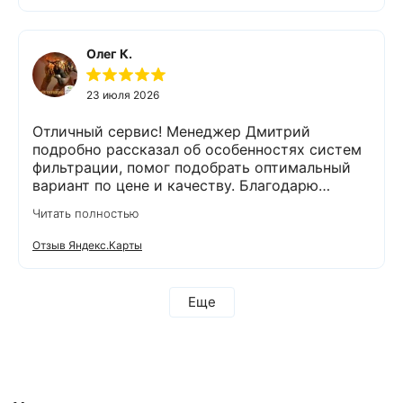
Олег К.
23 июля 2026
Отличный сервис! Менеджер Дмитрий
подробно рассказал об особенностях систем
фильтрации, помог подобрать оптимальный
вариант по цене и качеству. Благодарю
компанию Экодар за отличную работу и
Читать полностью
отдельную благодарность менеджеру
Дмитрию и сотруднику, проводящему монтаж
Отзыв Яндекс.Карты
Александру. Грамотно проконсультировали,
оперативно провели анализ воды и
установили оборудование. Еще раз
Еще
благодарим за проделанную работу! Остались
довольны тем, что выбрали компанию Экодар!
Рекомендую всем эту компанию!