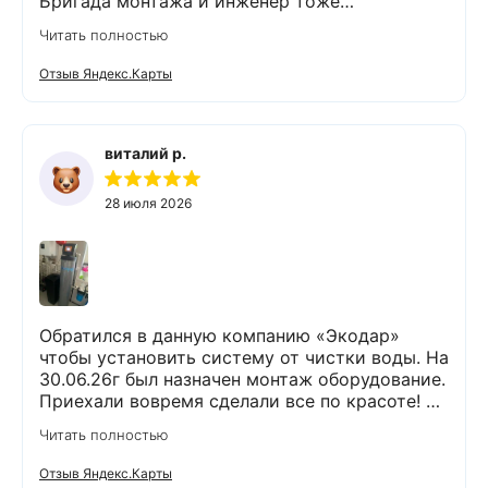
Бригада монтажа и инженер тоже
максимально подробно всё обьяснили и
Читать полностью
рассказали. Монтаж прошел быстро и бе з
проблем и неудобств. Оборудование не
Отзыв Яндекс.Карты
занимает много места и легко
обслуживается. Результаты новых анализов
отличные. Могу всем рекомендовать данную
компанию и ее специалистов.
виталий р.
28 июля 2026
Обратился в данную компанию «Экодар»
чтобы установить систему от чистки воды. На
30.06.26г был назначен монтаж оборудование.
Приехали вовремя сделали все по красоте! Я
доволен !
Читать полностью
Отзыв Яндекс.Карты