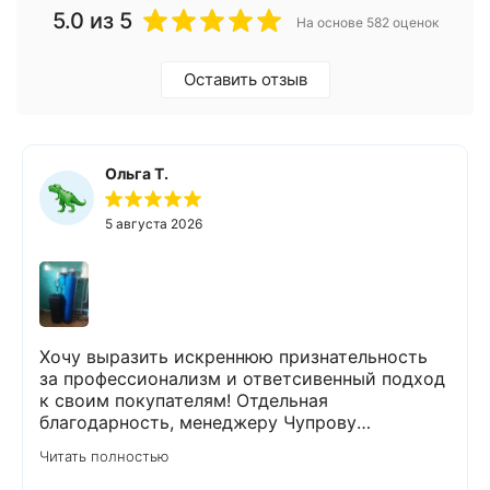
5.0
из 5
На основе 582 оценок
Оставить отзыв
Ольга Т.
5 августа 2026
Хочу выразить искреннюю признательность
за профессионализм и ответсивенный подход
к своим покупателям! Отдельная
благодарность, менеджеру Чупрову
Владимиру! После сдачи анализа воды, он
Читать полностью
быстро и чётко всё объяснил,
порекомендовал и подобрал пару вариантов