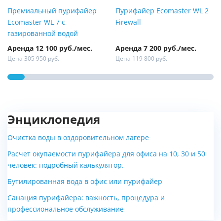
Премиальный пурифайер
Пурифайер Ecomaster WL 2
Ecomaster WL 7 с
Firewall
газированной водой
Аренда 12 100 руб./мес.
Аренда 7 200 руб./мес.
Цена 305 950 руб.
Цена 119 800 руб.
Энциклопедия
Очистка воды в оздоровительном лагере
Расчет окупаемости пурифайера для офиса на 10, 30 и 50
Комплект бесконтактной
Стеклянная бутылка для
человек: подробный калькулятор.
подачи для пурифайера
воды с керамической
Бутилированная вода в офис или пурифайер
Ecomaster WL 7
крышкой - 700 мл
Санация пурифайера: важность, процедура и
Цена 22 700 руб.
Цена 150 руб.
профессиональное обслуживание