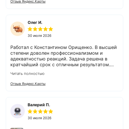
Отзыв Яндекс.Карты
оборудования. Монтаж так же сделали
быстро и качественно. На каждом этапе
Владимир был на связи и всегда отвечал на
интересующие нас вопросы. Приятным
Олег И.
бонусом был подарок😊👍спасибо. Остались
очень довольны компанией Экодар,
30 июля 2026
сотрудниками и оборудованием. 💯% будем
рекомендовать знакомым и друзьям,
Работал с Константином Орищенко. В высшей
обращаться в эту фирму.
степени доволен профессионализмом и
адекватностью реакций. Задача решена в
кратчайший срок с отличным результатом.
Надеюсь, что обслуживание стстемы будет на
Читать полностью
должном уровне. Спасибо!
Отзыв Яндекс.Карты
Валерий П.
30 июля 2026