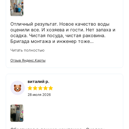
Отличный результат. Новое качество воды
оценили все. И хозяева и гости. Нет запаха и
осадка. Чистая посуда, чистая раковина.
Бригада монтажа и инженер тоже
максимально подробно всё обьяснили и
Читать полностью
рассказали. Монтаж прошел быстро и бе з
проблем и неудобств. Оборудование не
Отзыв Яндекс.Карты
занимает много места и легко
обслуживается. Результаты новых анализов
отличные. Могу всем рекомендовать данную
компанию и ее специалистов.
виталий р.
28 июля 2026