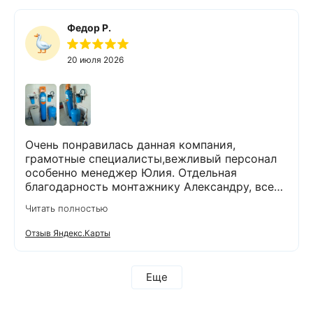
установили оборудование. Еще раз
благодарим за проделанную работу! Остались
Федор Р.
довольны тем, что выбрали компанию Экодар!
Рекомендую всем эту компанию!
20 июля 2026
Очень понравилась данная компания,
грамотные специалисты,вежливый персонал
особенно менеджер Юлия. Отдельная
благодарность монтажнику Александру, все
объяснил, показал на примерах как будет
Читать полностью
выглядеть система, установили быстро, после
себя все убрал, оставив объект в читоте .
Отзыв Яндекс.Карты
Еще