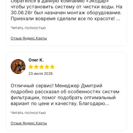
Обратился в данную компанию «Экодар»
чтобы установить систему от чистки воды. На
30.06.26г был назначен монтаж оборудование.
Приехали вовремя сделали все по красоте! Я
доволен !
Читать полностью
Отзыв Яндекс.Карты
Олег К.
23 июля 2026
Отличный сервис! Менеджер Дмитрий
подробно рассказал об особенностях систем
фильтрации, помог подобрать оптимальный
вариант по цене и качеству. Благодарю
компанию Экодар за отличную работу и
Читать полностью
отдельную благодарность менеджеру
Дмитрию и сотруднику, проводящему монтаж
Отзыв Яндекс.Карты
Александру. Грамотно проконсультировали,
оперативно провели анализ воды и