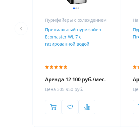
Полностью цифровой процесс
Доставка пурифайеров производится в любой регион Рос
не требующий общения с банком
официального дилера в вашем регионе.
Пурифайеры с охлаждением
Премиальный пурифайер
Пу
Ecomaster WL 7 с
Fir
Доставка по Москве, Санкт-Петербургу
газированной водой
Доставка
Аренда 12 100 руб./мес.
Ар
Цена 305 950 руб.
Це
Доставка + монтаж
Сроки доставки