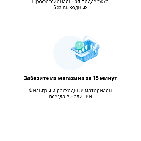
Профессиональная поддержка
без выходных
Заберите из магазина за 15 минут
Фильтры и расходные материалы
всегда в наличии
Пожалуйста, введите код из СМC
чтобы подтвердить отправку заявки
Получить промокод
Код
Купить в один клик
Обратный звонок
Заказ звонка
Имя
Заполните имя, телефон, почту и наши менеджеры свяжутся с Вами
Подтвердить код