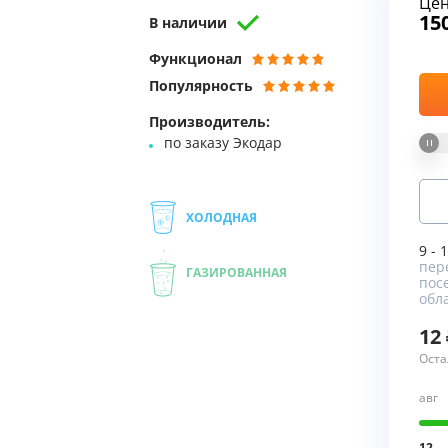
Це
15
В наличии
Мы Вам перезвоним
Функционал
Популярность
Фирменные магазин
Производитель:
по заказу Экодар
ХОЛОДНАЯ
9 - 
пере
ГАЗИРОВАННАЯ
пос
обла
12
Оста
авг