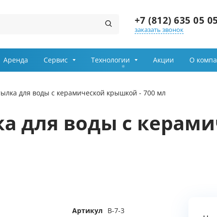
+7 (812) 635 05 0
заказать звонок
Заказ звонка
Аренда
Сервис
Технологии
Акции
О комп
Имя
тылка для воды с керамической крышкой - 700 мл
Телефон
ка для воды с керам
Выберите причину обращения
Департамент
Я принимаю условия
передачи информации
Артикул
В-7-3