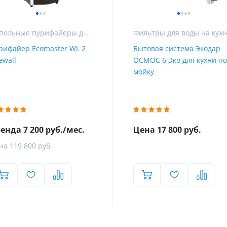
Оставить отзыв
передачи информации
на рассрочку
сии, Беларуси и Казахстана через транспортные компании. Ин
Напольные пурифайеры для воды
Фильтры для воды на кух
рифайер Ecomaster WL 2
Бытовая система Экодар
ewall
ОСМОС 6 Эко для кухни п
мойку
Аренда
енда 7 200 руб./мес.
Цена 17 800 руб.
Уточняйте у менеджера
Как это работ
на 119 800 руб.
Уточняйте у менеджера
2-3 дня
1.
Сообщите вашему менеджеру, ч