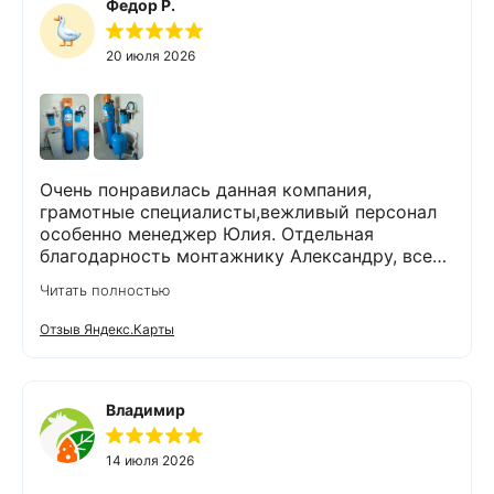
благодарим за проделанную работу! Остались
Федор Р.
довольны тем, что выбрали компанию Экодар!
Рекомендую всем эту компанию!
20 июля 2026
Очень понравилась данная компания,
грамотные специалисты,вежливый персонал
особенно менеджер Юлия. Отдельная
благодарность монтажнику Александру, все
объяснил, показал на примерах как будет
Читать полностью
выглядеть система, установили быстро, после
себя все убрал, оставив объект в читоте .
Отзыв Яндекс.Карты
Владимир
14 июля 2026