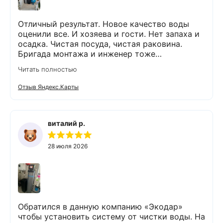
Отличный результат. Новое качество воды
оценили все. И хозяева и гости. Нет запаха и
осадка. Чистая посуда, чистая раковина.
Бригада монтажа и инженер тоже
максимально подробно всё обьяснили и
Читать полностью
рассказали. Монтаж прошел быстро и бе з
проблем и неудобств. Оборудование не
Отзыв Яндекс.Карты
занимает много места и легко
обслуживается. Результаты новых анализов
отличные. Могу всем рекомендовать данную
компанию и ее специалистов.
виталий р.
28 июля 2026
Обратился в данную компанию «Экодар»
чтобы установить систему от чистки воды. На