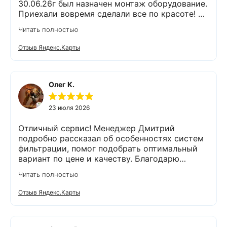
30.06.26г был назначен монтаж оборудование.
Приехали вовремя сделали все по красоте! Я
доволен !
Читать полностью
Отзыв Яндекс.Карты
Олег К.
23 июля 2026
Отличный сервис! Менеджер Дмитрий
подробно рассказал об особенностях систем
фильтрации, помог подобрать оптимальный
вариант по цене и качеству. Благодарю
компанию Экодар за отличную работу и
Читать полностью
отдельную благодарность менеджеру
Дмитрию и сотруднику, проводящему монтаж
Отзыв Яндекс.Карты
Александру. Грамотно проконсультировали,
оперативно провели анализ воды и
установили оборудование. Еще раз