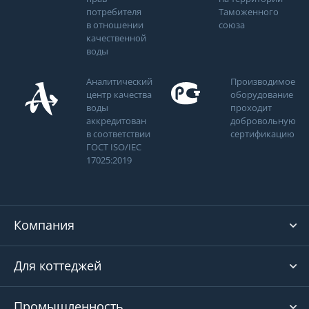
потребителя
Таможенного
в отношении
союза
качественной
воды
Аналитический
Производимое
центр качества
оборудование
воды
проходит
аккредитован
добровольную
в соответствии
сертификацию
ГОСТ ISO/IEC
17025:2019
Компания
Для коттеджей
Промышленность