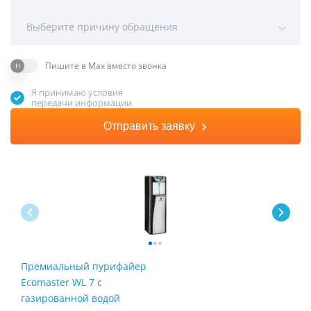
Выберите причину обращения
Пишите в Max вместо звонка
Я принимаю условия
передачи информации
Отправить заявку
Премиальный пурифайер
Пур
Ecomaster WL 7 с
Fire
газированной водой