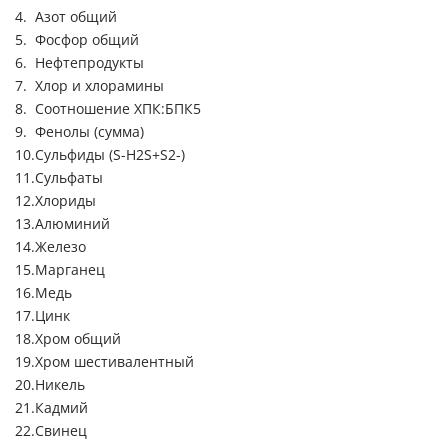
Азот общий
Фосфор общий
Нефтепродукты
Хлор и хлорамины
Соотношение ХПК:БПК5
Фенолы (сумма)
Сульфиды (S-H2S+S2-)
Сульфаты
Хлориды
Алюминий
Железо
Марганец
Медь
Цинк
Хром общий
Хром шестивалентный
Никель
Кадмий
Свинец