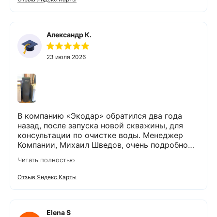
Александр К.
23 июля 2026
В компанию «Экодар» обратился два года
назад, после запуска новой скважины, для
консультации по очистке воды. Менеджер
Компании, Михаил Шведов, очень подробно
рассказал о системах очистки воды, помог
Читать полностью
подобрать оптимальный вариант, пригласил в
офис для заключения договора. Оборудование
Отзыв Яндекс.Карты
«Экодар компакт», которое я поставил,
существенно снизило жесткость воды,
убрало посторонние запахи. Вода стала
мягкой и приятной на вкус. Полностью
Elena S