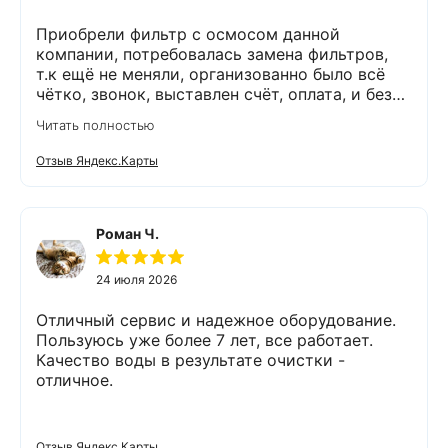
Приобрели фильтр с осмосом данной
компании, потребовалась замена фильтров,
т.к ещё не меняли, организованно было всё
чётко, звонок, выставлен счёт, оплата, и без
задержек выезд специалиста, обслуживание
Читать полностью
выполнено (всё чётко без шума и пыли),
приятно работать с грамотными,
Отзыв Яндекс.Карты
обязательными людьми. Спасибо
Роман Ч.
24 июля 2026
Отличный сервис и надежное оборудование.
Пользуюсь уже более 7 лет, все работает.
Качество воды в результате очистки -
отличное.
Отзыв Яндекс.Карты