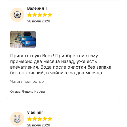
Валерия Т.
28 июля 2026
Приветствую Всех! Приобрел систему
примерно два месяца назад, уже есть
впечатления. Вода после очистки без запаха,
без включений, в чайнике за два месяца
вообще нет накипи. Система очистки
Читать полностью
работает. Оборудование, несмотря на
размеры, поставили компактно, сбоев не
Отзыв Яндекс.Карты
было. Спасибо Экодару за хорошую работу.
vladimir
28 июля 2026