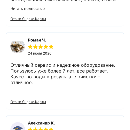
задержек выезд специалиста, обслуживание
Читать полностью
выполнено (всё чётко без шума и пыли),
приятно работать с грамотными,
Отзыв Яндекс.Карты
обязательными людьми. Спасибо
Роман Ч.
24 июля 2026
Отличный сервис и надежное оборудование.
Пользуюсь уже более 7 лет, все работает.
Качество воды в результате очистки -
отличное.
Отзыв Яндекс.Карты
Александр К.