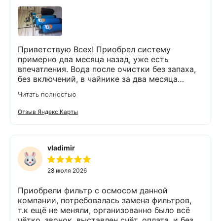
Приветствую Всех! Приобрел систему
примерно два месяца назад, уже есть
впечатления. Вода после очистки без запаха,
без включений, в чайнике за два месяца
вообще нет накипи. Система очистки
Читать полностью
работает. Оборудование, несмотря на
размеры, поставили компактно, сбоев не
Отзыв Яндекс.Карты
было. Спасибо Экодару за хорошую работу.
vladimir
28 июля 2026
Приобрели фильтр с осмосом данной
компании, потребовалась замена фильтров,
т.к ещё не меняли, организованно было всё
чётко, звонок, выставлен счёт, оплата, и без