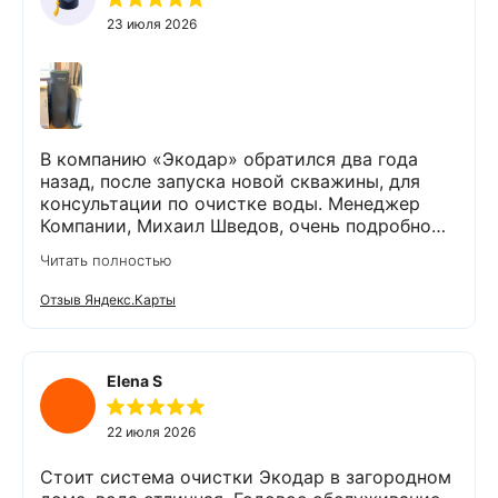
23 июля 2026
В компанию «Экодар» обратился два года
назад, после запуска новой скважины, для
консультации по очистке воды. Менеджер
Компании, Михаил Шведов, очень подробно
рассказал о системах очистки воды, помог
Читать полностью
подобрать оптимальный вариант, пригласил в
офис для заключения договора. Оборудование
Отзыв Яндекс.Карты
«Экодар компакт», которое я поставил,
существенно снизило жесткость воды,
убрало посторонние запахи. Вода стала
мягкой и приятной на вкус. Полностью
Elena S
доволен сотрудничеством с Компанией
«Экодар». Рекомендую.
22 июля 2026
Стоит система очистки Экодар в загородном