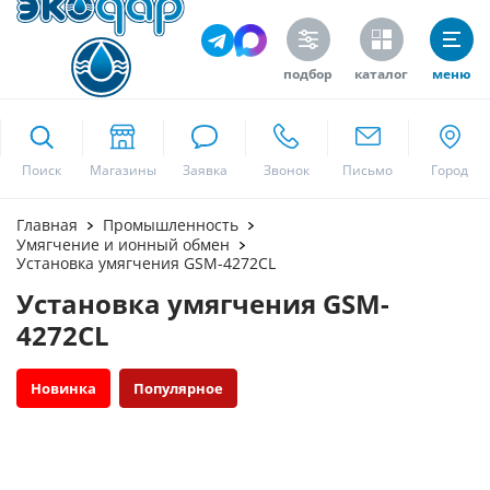
подбор
каталог
меню
ekodar.ru
Поиск
Москва
Главная
Промышленность
Умягчение и ионный обмен
Установка умягчения GSM-4272CL
Установка умягчения GSM-
Да
4272CL
Новинка
Популярное