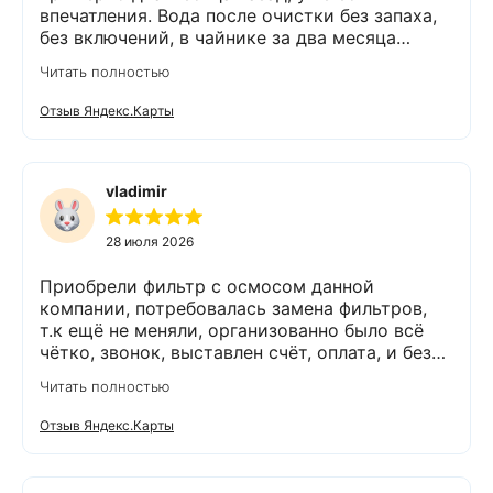
впечатления. Вода после очистки без запаха,
без включений, в чайнике за два месяца
вообще нет накипи. Система очистки
Читать полностью
работает. Оборудование, несмотря на
размеры, поставили компактно, сбоев не
Отзыв Яндекс.Карты
было. Спасибо Экодару за хорошую работу.
vladimir
28 июля 2026
Приобрели фильтр с осмосом данной
компании, потребовалась замена фильтров,
т.к ещё не меняли, организованно было всё
чётко, звонок, выставлен счёт, оплата, и без
задержек выезд специалиста, обслуживание
Читать полностью
выполнено (всё чётко без шума и пыли),
приятно работать с грамотными,
Отзыв Яндекс.Карты
обязательными людьми. Спасибо