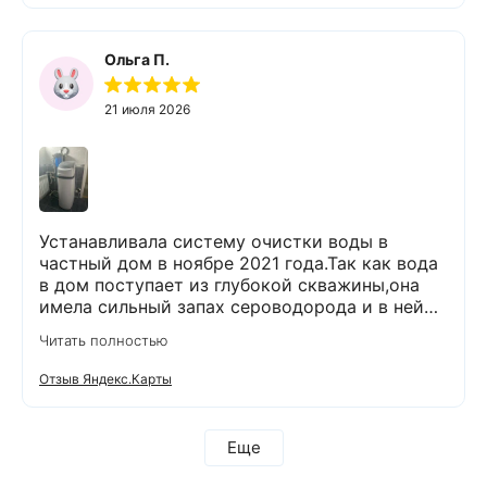
Ольга П.
21 июля 2026
Устанавливала систему очистки воды в
частный дом в ноябре 2021 года.Так как вода
в дом поступает из глубокой скважины,она
имела сильный запах сероводорода и в ней
было много железа( со временем она
Читать полностью
желтела) и пользоваться в доме ей было
невозможно. После установки специального
Отзыв Яндекс.Карты
оборудования,вода стала на вкус лучше,чем
продается в магазинах. О такой хорошей
воде я и не мечтала!!!!!! Прошло уже 5 лет.И в
Еще
течении этого времени не было никаких
вопросов по работе данного оборудования.И