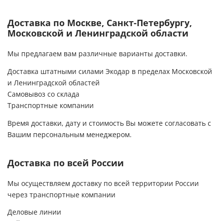
вот решила сделать сервисное
обслуживание:проверить все ли в
Доставка по Москве, Санкт-Петербургу,
порядке.Может надо что-то заменить.
Московской и Ленинградской области
Позвонила в компанию и,как всегда,вежливые
и приятные менеджеры приняли у меня заявку
Мы предлагаем вам различные варианты доставки.
и уже через 2 дня ко мне приедет
бригада.Хочу сказать,что вся команда
Доставка штатными силами Экодар в пределах Московской
компании Экодар -очень
и Ленинградской областей
спокойные,вежливые,аккуратные и
Самовывоз со склада
ответственные люди.За это им огромное
спасибо и долгих лет процветания их фирме!
Транспортные компании
Спасибо Вам за то,что Вы есть!!!
Время доставки, дату и стоимость Вы можете согласовать с
Вашим персональным менеджером.
Доставка по всей России
Мы осуществляем доставку по всей территории России
через транспортные компании
Деловые линии