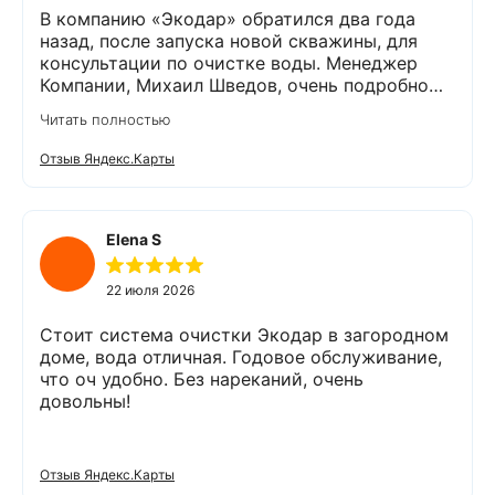
В компанию «Экодар» обратился два года
назад, после запуска новой скважины, для
консультации по очистке воды. Менеджер
Компании, Михаил Шведов, очень подробно
рассказал о системах очистки воды, помог
Читать полностью
подобрать оптимальный вариант, пригласил в
офис для заключения договора. Оборудование
Отзыв Яндекс.Карты
«Экодар компакт», которое я поставил,
существенно снизило жесткость воды,
убрало посторонние запахи. Вода стала
мягкой и приятной на вкус. Полностью
Elena S
доволен сотрудничеством с Компанией
«Экодар». Рекомендую.
22 июля 2026
Стоит система очистки Экодар в загородном
доме, вода отличная. Годовое обслуживание,
что оч удобно. Без нареканий, очень
довольны!
Отзыв Яндекс.Карты