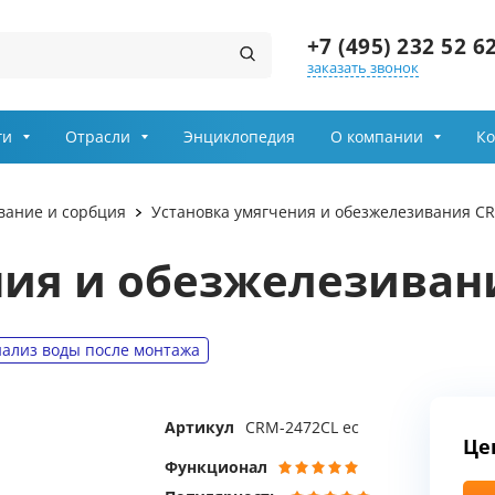
+7 (495) 232 52 6
заказать звонок
Заказ звонка
ги
Отрасли
Энциклопедия
О компании
Ко
Имя
вание и сорбция
Установка умягчения и обезжелезивания C
Телефон
ния и обезжелезиван
Выберите причину обращения
ализ воды после монтажа
Департамент
Артикул
CRM-2472CL ec
Це
Я принимаю условия
передачи информации
Функционал