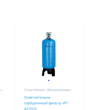
удование с наших складов.
Без первоначального взноса
Покупки сейчас — первый платёж
через месяц
Осветление, обезжелезивание и сорбция
Осветление, обезжелезивание и сорбция
Осветлительно-
сорбционный фильтр VFT-
.
4272CG