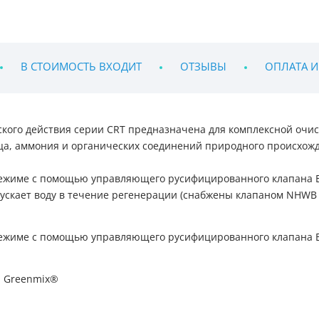
В СТОИМОСТЬ ВХОДИТ
ОТЗЫВЫ
ОПЛАТА И
кого действия серии CRT предназначена для комплексной очис
ца, аммония и органических соединений природного происхож
ежиме с помощью управляющего русифицированного клапана EM
пропускает воду в течение регенерации (снабжены клапаном NH
ежиме с помощью управляющего русифицированного клапана EM 
а Greenmix®