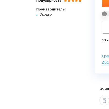
Популярность
Мы Вам перезвоним
Производитель:
Экодар
Фирменные магазин
10 -
Сра
Доб
Очищ