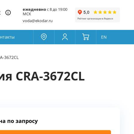
ежедневно
с 8 до 19:00
2
МСК
voda@ekodar.ru
нтакты
EN
Москва
Колумбус
A-3672CL
Поддержка
Да
Другой
ия CRA-3672CL
Избранное
Товары для сравнения
на по запросу