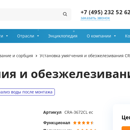
+7 (495) 232 52 6
заказать звонок
Заказ звонка
ги
Отрасли
Энциклопедия
О компании
Ко
Имя
вание и сорбция
Установка умягчения и обезжелезивания CR
Телефон
ния и обезжелезиван
Выберите причину обращения
ализ воды после монтажа
Департамент
Артикул
CRA-3672CL ec
Це
Я принимаю условия
передачи информации
Функционал