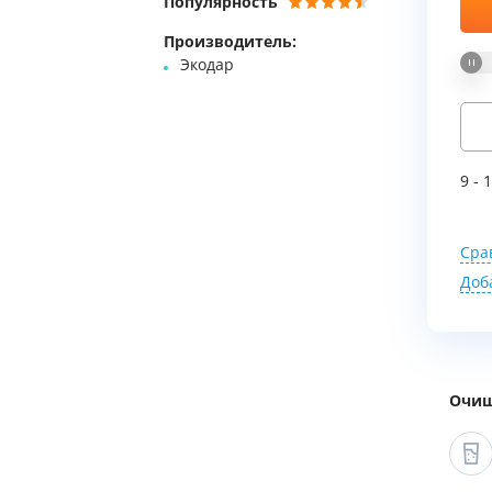
Популярность
Мы Вам перезвоним
Производитель:
Экодар
Фирменные магазин
9 - 
Сра
Доб
Очищ