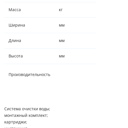
Масса
кг
5.5
Ширина
мм
120
Длина
мм
400
Высота
мм
580
0,9-1,0
Производительность
м3/час
Система очистки воды;
монтажный комплект;
картриджи;