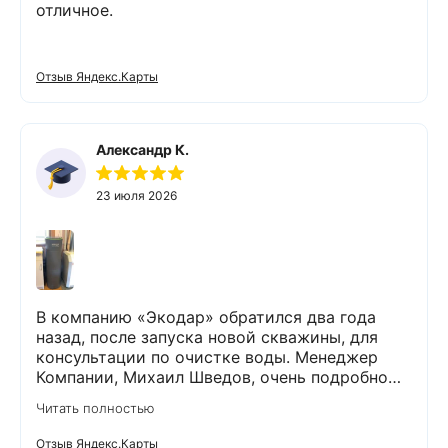
отличное.
Отзыв Яндекс.Карты
Александр К.
23 июля 2026
В компанию «Экодар» обратился два года
назад, после запуска новой скважины, для
консультации по очистке воды. Менеджер
Компании, Михаил Шведов, очень подробно
рассказал о системах очистки воды, помог
Читать полностью
подобрать оптимальный вариант, пригласил в
офис для заключения договора. Оборудование
Отзыв Яндекс.Карты