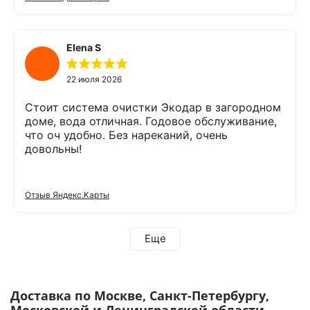
«Экодар компакт», которое я поставил,
существенно снизило жесткость воды,
убрало посторонние запахи. Вода стала
мягкой и приятной на вкус. Полностью
Elena S
доволен сотрудничеством с Компанией
«Экодар». Рекомендую.
22 июля 2026
Стоит система очистки Экодар в загородном
доме, вода отличная. Годовое обслуживание,
что оч удобно. Без нареканий, очень
довольны!
Отзыв Яндекс.Карты
Еще
Доставка по Москве, Санкт-Петербургу,