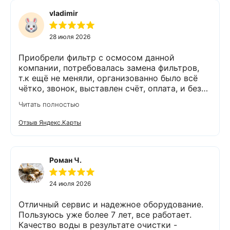
vladimir
28 июля 2026
Приобрели фильтр с осмосом данной
компании, потребовалась замена фильтров,
т.к ещё не меняли, организованно было всё
чётко, звонок, выставлен счёт, оплата, и без
задержек выезд специалиста, обслуживание
Читать полностью
выполнено (всё чётко без шума и пыли),
приятно работать с грамотными,
Отзыв Яндекс.Карты
обязательными людьми. Спасибо
Роман Ч.
24 июля 2026
Отличный сервис и надежное оборудование.
Пользуюсь уже более 7 лет, все работает.
Качество воды в результате очистки -