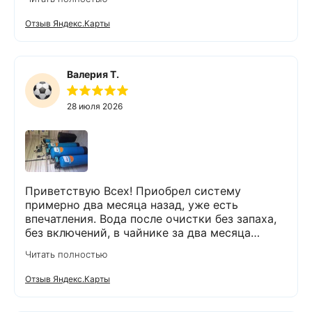
Отзыв Яндекс.Карты
Валерия Т.
28 июля 2026
Приветствую Всех! Приобрел систему
примерно два месяца назад, уже есть
впечатления. Вода после очистки без запаха,
без включений, в чайнике за два месяца
вообще нет накипи. Система очистки
Читать полностью
работает. Оборудование, несмотря на
размеры, поставили компактно, сбоев не
Отзыв Яндекс.Карты
было. Спасибо Экодару за хорошую работу.