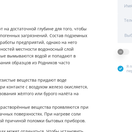
Мы Вам перезвоним
Им
уляторы
Колонны очистки воды
Тел
 насосы
Фильтры от извести
Фирменные магазин
 на достаточной глубине для того, чтобы
 воды
Фильтры грубой очистки 
Выб
погенных загрязнений. Состав подземных
 работы предприятий, однако на него
е клапаны
Магистральные фильтры
нностей местности водоносный слой
рые вымываются водой и попадают в
 для систем аэрации
Фильтры тонкой очистки
вания образцов из Родников часто
Я 
пе
езистые вещества придают воде
ри контакте с воздухом железо окисляется,
зования жёлтого или бурого налёта на
и растворённые вещества проявляются при
ачных поверхностях. При нагреве соли
той причиной поломки бытовых приборов.
цах может отличаться. Чтобы установить