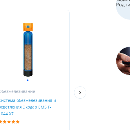
Обезжелезивание
iCan
Система обезжелезивания и
Универсальный фильтр
осветления Экодар EMS F-
скважины с клапаном
1044 X7
WENZHOU RUNXIN VALVE 