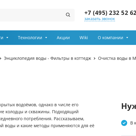
+7 (495) 232 52 6
заказать звонок
Заказ звонка
ги
Технологии
Акции
Wiki
О компании
даление сероводорода
Очистка воды для дачи
Имя
Энциклопедия воды - Фильтры в коттедж
Очистка воды в М
арганца
Фильтры для воды в част
Телефон
вание воды
Фильтры для воды под мо
Выберите причину обращения
Солевые баки
Департамент
Нуж
ющие
Осветительные фильтры
крытых водоёмов, однако в числе его
ие колодцы и скважины. Подходящий
Я принимаю условия
 сантехника Rehau
Очистка воды из колодца
жедневного потребления. Рассказываем,
передачи информации
В 
ной воды и какие методы применяются для её
и сорбция
Засыпки для фильтров