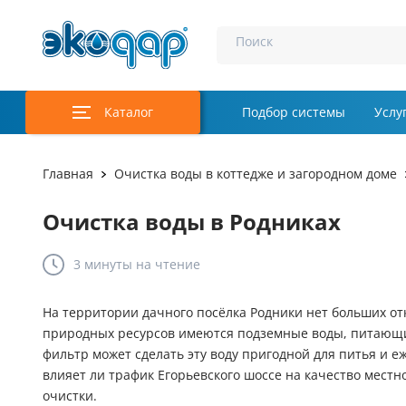
Поиск
Каталог
Подбор системы
Услу
Аэрация и у
Главная
Очистка воды в коттедже и загородном доме
Удаление м
Очистка воды в Родниках
Обеззаражи
3 минуты
на чтение
Услуги
Комплекту
На территории дачного посёлка Родники нет больших от
природных ресурсов имеются подземные воды, питающ
Инженерная
фильтр может сделать эту воду пригодной для питья и е
влияет ли трафик Егорьевского шоссе на качество мест
Осветление 
очистки.