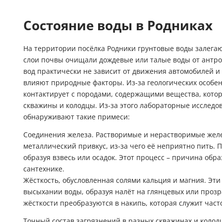
Гидроаккум
Состояние воды в Родниках
Дозирующие
На территории посёлка Родники грунтовые воды залегают
Ёмкости для
слои почвы очищали дождевые или талые воды от антро
вод практически не зависит от движения автомобилей и
Управляющи
влияют природные факторы. Из-за геологических особе
контактирует с породами, содержащими вещества, кото
Компрессоры
скважины и колодцы. Из-за этого лабораторные исследо
обнаруживают такие примеси:
Соединения железа. Растворимые и нерастворимые жел
металлический привкус, из-за чего её неприятно пить. П
образуя взвесь или осадок. Этот процесс – причина обра
сантехнике.
Жёсткость, обусловленная солями кальция и магния. Эт
высыхании воды, образуя налёт на глянцевых или прозр
жёсткости преобразуются в накипь, которая служит час
Точный состав загрязнений в разных скважинах и колод