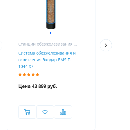
Станции обезжелезивания и фильтры для очистки воды от железа
Система обезжелезивания и
Фильтр для
осветления Экодар EMS F-
железа из 
1044 X7
Airtop F-10
Цена 43 899 руб.
Цена 47 9