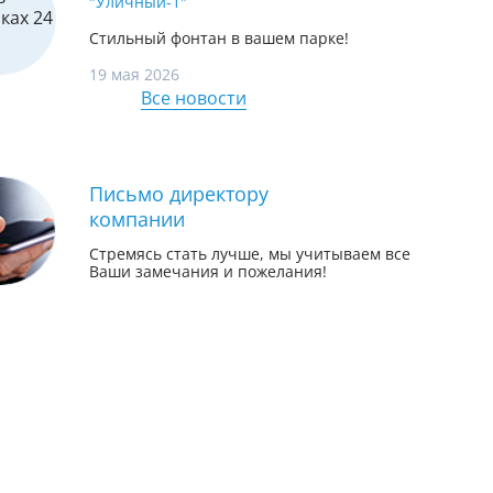
"Уличный-1"
Стильный фонтан в вашем парке!
19 мая 2026
Все новости
Письмо директору
компании
Стремясь стать лучше, мы учитываем все
Ваши замечания и пожелания!
Обезжелезивание
Систе
 для
Обезжелезиватель EMS F с
Фильтр
ручной промывкой
железа
-...
Airtop