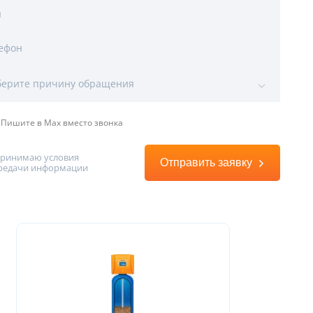
я
ефон
ы
воды
ерите причину обращения
Пишите в Max вместо звонка
принимаю условия
Отправить заявку
редачи информации