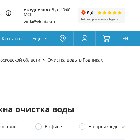
ежедневно
с 8 до 19:00
2
МСК
voda@ekodar.ru
Контакты
Еще
EN
Оксидайзеры
Москва
Колумбус
осковской области
Очистка воды в Родниках
Поддержка
ный дом из скважины
Водоподготовка
Да
Другой
Избранное
йку
Система очистки воды для 
Товары для сравнения
Ионообменная смола
на очистка воды
коттедже
В офисе
На производстве