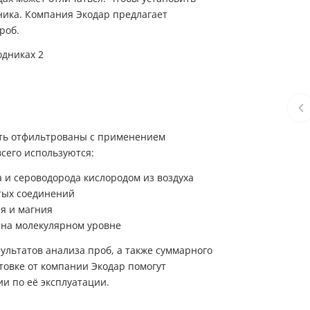
ника. Компания Экодар предлагает
роб.
ыть отфильтрованы с применением
сего используются:
 и сероводорода кислородом из воздуха
стых соединений
я и магния
й на молекулярном уровне
ультатов анализа проб, а также суммарного
товке от компании Экодар помогут
и по её эксплуатации.