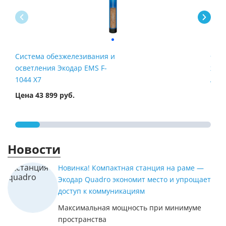
Система обезжелезивания и
Филь
осветления Экодар EMS F-
жел
1044 X7
Airt
Цена 43 899 руб.
Цена
Новости
Новинка! Компактная станция на раме —
Экодар Quadro экономит место и упрощает
доступ к коммуникациям
Максимальная мощность при минимуме
пространства