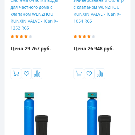
Система очистки воды
Универсальный фильтр
Жесткость
для частного дома с
с клапаном WENZHOU
10
клапаном WENZHOU
RUNXIN VALVE - iCan X-
RUNXIN VALVE - iCan X-
1054 R65
12
1252 R65
15
Цена 29 767 руб.
Цена 26 948 руб.
Содержание железа (max), мг/л
0.3
0.5
10
15
3
30
3,0
5