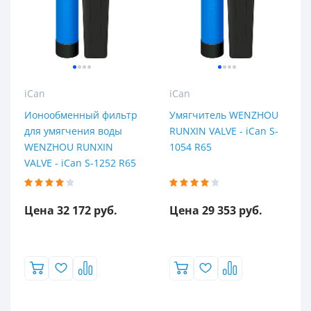
Производительность (м3/час)
0,4 м³/час
0,6 м³/час
0,7 м³/час
iCan
iCan
0,8 м3/час
Ионообменный фильтр
Умягчитель WENZHOU
0,8 м³/час
для умягчения воды
RUNXIN VALVE - iCan S-
WENZHOU RUNXIN
1054 R65
0,9 м³/час
VALVE - iCan S-1252 R65
1,0 м³/час
1,25 м³/час
Цена 32 172 руб.
Цена 29 353 руб.
1,2 м³/час
1,4 м³/час
1,5 м³/час
1,6 м³/час