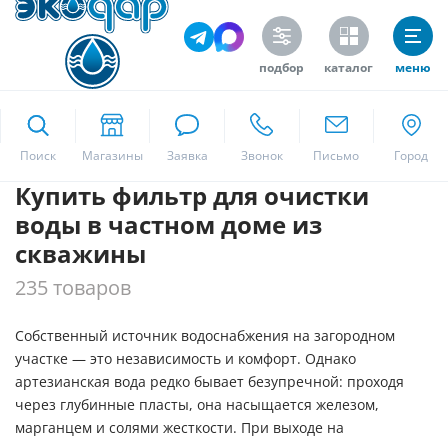
Цена
подбор
каталог
меню
ekodar.ru
Поиск
Производитель
Купить фильтр для очистки
Москва
Canature (по заказу Экодар)
воды в частном доме из
Clack Corporation (по заказу Экодар)
скважины
WENZHOU RUNXIN VALVE (по заказу
Да
235 товаров
Экодар)
Экодар
Собственный источник водоснабжения на загородном
участке — это независимость и комфорт. Однако
Тип загрязнения
артезианская вода редко бывает безупречной: проходя
через глубинные пласты, она насыщается железом,
Аллюминий
марганцем и солями жесткости. При выходе на
Аммоний