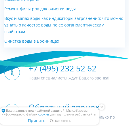
Ремонт фильтров для очистки воды
Вкус и запах воды как индикаторы загрязнения: что можно
узнать о качестве воды по ее органолептическим
свойствам
Очистка воды в Бронницах
+7 (495) 232 52 62
Наши специалисты ждут Вашего звонка!
Обратный звонок
✕
Ваши данные под надёжной защитой. Мы собираем
информацию о файлах
cookies
для улучшения работы сайта.
Мы ценим Ваше время и звоним только по
Принять
Отклонить
делу!