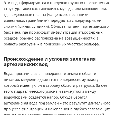
Эти воды формируются в пределах крупных геологических
структур, таких как синеклизы, мульды или моноклинали,
где водоносные пласты (чаще всего песчаники,
известняки, гравийники) чередуются с водоупорными
слоями (глины, суглинки). Область питания артезианского
бассейна, где происходит инфильтрация атмосферных
осадков, обычно расположена на возвышенностях, а
область разгрузки – в пониженных участках рельефа.
Происхождение и условия залегания
артезианских вод
Вода, просачиваясь с поверхности земли в области
питания, медленно движется по водоносному пласту,
который имеет уклон в сторону области разгрузки. За счет
этого гидравлического уклона и замкнутости между
водоупорами создается напор. Откуда берется
артезианская вода под землей – это результат длительного
процесса фильтрации и накопления в глубоко залегающих
пористых или трещиноватых породах. Благодаря своей