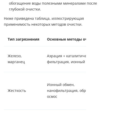
обогащение воды полезными минералами после
глубокой очистки.
Ниже приведена таблица, иллюстрирующая
применимость некоторых методов очистки.
Тип загрязнения
Основные методы очистки
При
Выбо
Железо,
Аэрация + каталитическая
конц
марганец
фильтрация, ионный обмен
фор
Ионн
Ионный обмен,
наиб
Жесткость
нанофильтрация, обратный
рас
осмос
мето
нуж