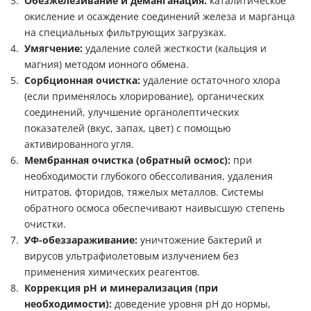
Обезжелезивание и деманганация:
каталитическое
окисление и осаждение соединений железа и марганца
на специальных фильтрующих загрузках.
Умягчение:
удаление солей жесткости (кальция и
магния) методом ионного обмена.
Сорбционная очистка:
удаление остаточного хлора
(если применялось хлорирование), органических
соединений, улучшение органолептических
показателей (вкус, запах, цвет) с помощью
активированного угля.
Мембранная очистка (обратный осмос):
при
необходимости глубокого обессоливания, удаления
нитратов, фторидов, тяжелых металлов. Системы
обратного осмоса обеспечивают наивысшую степень
очистки.
УФ-обеззараживание:
уничтожение бактерий и
вирусов ультрафиолетовым излучением без
применения химических реагентов.
Коррекция pH и минерализация (при
необходимости):
доведение уровня pH до нормы,