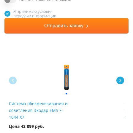
Пишите в Max вместо звонка
Я принимаю условия
передачи информации
Отправить заявку
Система обезжелезивания и
Филь
осветления Экодар EMS F-
жел
1044 X7
Airt
Цена 43 899 руб.
Цена