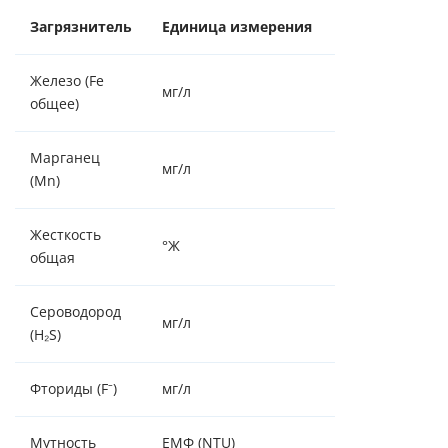
Загрязнитель
Единица измерения
ПДК (СанПиН 1
Железо (Fe
мг/л
0,3
общее)
Марганец
мг/л
0,1
(Mn)
Жесткость
7,0 (10,0 по
°Ж
общая
согласованию)
Сероводород
мг/л
0,003
(H₂S)
Фториды (F⁻)
мг/л
1,5 (для климат
Мутность
ЕМФ (NTU)
2,6 (1,5)