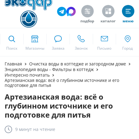
подбор
каталог
меню
ekodar.ru
Поиск
Москва
Главная
Очистка воды в коттедже и загородном доме
Энциклопедия воды - Фильтры в коттедж
Интересно почитать
Артезианская вода: всё о глубинном источнике и его
подготовке для питья
Да
Артезианская вода: всё о
глубинном источнике и его
подготовке для питья
9 минут
на чтение