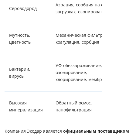
Треб
Аэрация, сорбция на спец.
Сероводород
комп
загрузках, озонирование
подх
Зави
Мутность,
Механическая фильтрация,
при
цветность
коагуляция, сорбция
загр
УФ-с
УФ-обеззараживание,
Бактерии,
безо
озонирование,
вирусы
эфф
хлорирование, мембраны
мето
Для 
Высокая
Обратный осмос,
пить
минерализация
нанофильтрация
высо
Компания Экодар является
официальным поставщиком