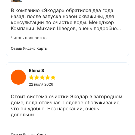
В компанию «Экодар» обратился два года
назад, после запуска новой скважины, для
консультации по очистке воды. Менеджер
Компании, Михаил Шведов, очень подробно
рассказал о системах очистки воды, помог
Читать полностью
подобрать оптимальный вариант, пригласил в
офис для заключения договора. Оборудование
Отзыв Яндекс.Карты
«Экодар компакт», которое я поставил,
существенно снизило жесткость воды,
убрало посторонние запахи. Вода стала
мягкой и приятной на вкус. Полностью
Elena S
доволен сотрудничеством с Компанией
«Экодар». Рекомендую.
22 июля 2026
Стоит система очистки Экодар в загородном
доме, вода отличная. Годовое обслуживание,
что оч удобно. Без нареканий, очень
довольны!
Отзыв Яндекс.Карты