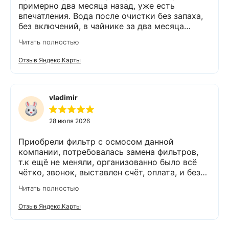
примерно два месяца назад, уже есть
впечатления. Вода после очистки без запаха,
без включений, в чайнике за два месяца
вообще нет накипи. Система очистки
Читать полностью
работает. Оборудование, несмотря на
размеры, поставили компактно, сбоев не
Отзыв Яндекс.Карты
было. Спасибо Экодару за хорошую работу.
vladimir
28 июля 2026
Приобрели фильтр с осмосом данной
компании, потребовалась замена фильтров,
т.к ещё не меняли, организованно было всё
чётко, звонок, выставлен счёт, оплата, и без
задержек выезд специалиста, обслуживание
Читать полностью
выполнено (всё чётко без шума и пыли),
приятно работать с грамотными,
Отзыв Яндекс.Карты
обязательными людьми. Спасибо