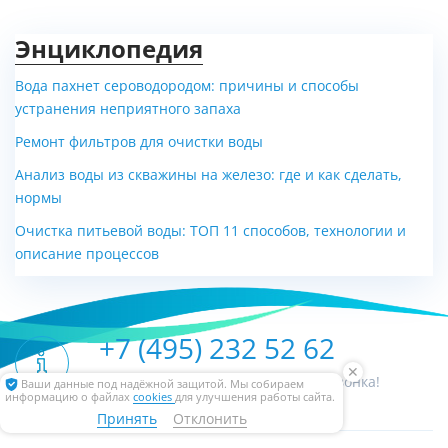
Энциклопедия
Вода пахнет сероводородом: причины и способы
устранения неприятного запаха
Напольный газовый котел
Напольный
Ремонт фильтров для очистки воды
стальной Kiturami KSG Hi Fin
конденсационный котел
Анализ воды из скважины на железо: где и как сделать,
70
ACV Maestro 275
нормы
Цена по запросу
Цена по запросу
Очистка питьевой воды: ТОП 11 способов, технологии и
описание процессов
+7 (495) 232 52 62
✕
Наши специалисты ждут Вашего звонка!
Ваши данные под надёжной защитой. Мы собираем
информацию о файлах
cookies
для улучшения работы сайта.
Принять
Отклонить