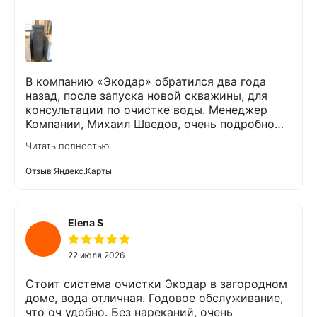
В компанию «Экодар» обратился два года
назад, после запуска новой скважины, для
консультации по очистке воды. Менеджер
Компании, Михаил Шведов, очень подробно
рассказал о системах очистки воды, помог
Читать полностью
подобрать оптимальный вариант, пригласил в
офис для заключения договора. Оборудование
Отзыв Яндекс.Карты
«Экодар компакт», которое я поставил,
существенно снизило жесткость воды,
убрало посторонние запахи. Вода стала
мягкой и приятной на вкус. Полностью
Elena S
доволен сотрудничеством с Компанией
«Экодар». Рекомендую.
22 июля 2026
Стоит система очистки Экодар в загородном
доме, вода отличная. Годовое обслуживание,
что оч удобно. Без нареканий, очень