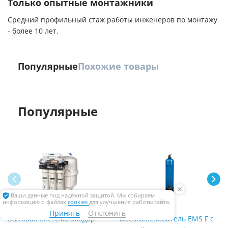
Только опытные монтажники
Средний профильный стаж работы инженеров по монтажу
- более 10 лет.
Популярные
Похожие товары
Популярные
✕
Ваши данные под надёжной защитой. Мы собираем
информацию о файлах
cookies
для улучшения работы сайта.
Принять
Отклонить
Бытовая система Экодар
Обезжелезиватель EMS F с