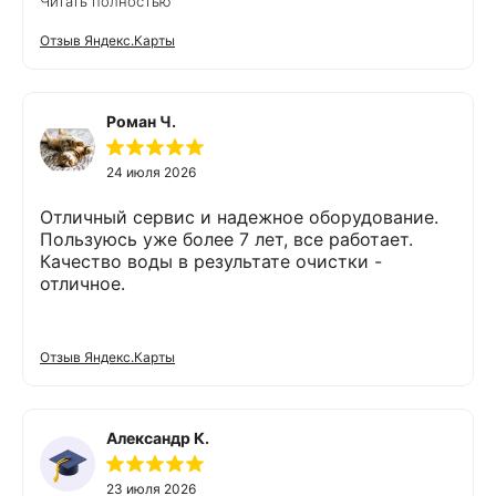
Читать полностью
выполнено (всё чётко без шума и пыли),
приятно работать с грамотными,
Отзыв Яндекс.Карты
обязательными людьми. Спасибо
Роман Ч.
24 июля 2026
Отличный сервис и надежное оборудование.
Пользуюсь уже более 7 лет, все работает.
Качество воды в результате очистки -
отличное.
Отзыв Яндекс.Карты
Александр К.
23 июля 2026