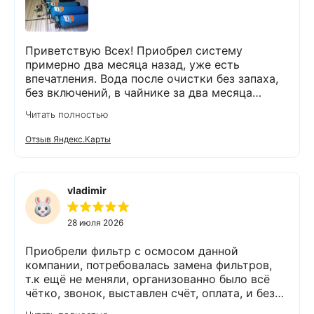
Приветствую Всех! Приобрел систему
примерно два месяца назад, уже есть
впечатления. Вода после очистки без запаха,
без включений, в чайнике за два месяца
вообще нет накипи. Система очистки
Читать полностью
работает. Оборудование, несмотря на
размеры, поставили компактно, сбоев не
Отзыв Яндекс.Карты
было. Спасибо Экодару за хорошую работу.
vladimir
28 июля 2026
Приобрели фильтр с осмосом данной
компании, потребовалась замена фильтров,
т.к ещё не меняли, организованно было всё
чётко, звонок, выставлен счёт, оплата, и без
задержек выезд специалиста, обслуживание