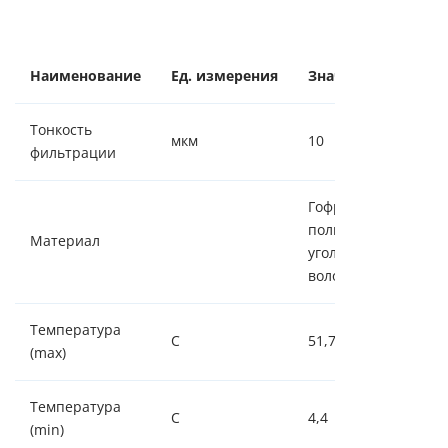
Наименование
Ед. измерения
Значение
Тонкость
мкм
10
фильтрации
Гофрированный
полиэстер с
Материал
угольным
волокном
Температура
С
51,7
(max)
Температура
С
4,4
(min)