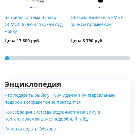
Бытовая система Экодар
Обезжелезиватель EMS F с
ОСМОС 6 Эко для кухни под
ручной промывкой
мойку
Цена 17 800 руб.
Цена 8 790 руб.
Энциклопедия
Что подарить рыбаку: 100+ идей и 1 универсальный
подарок, который точно пригодится
Дизельный напольный
Котел Buderus Logamax
Консервация системы водоочистки на зиму в
двухконтурный котел
GB172I - 20k
неотапливаемой даче: подробный гайд
Kiturami Turbo HI FIN...
Очистка воды в Обухово
Цена по запросу
Цена по запросу