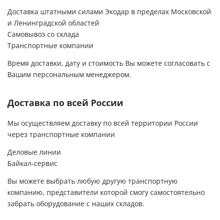
бригада.Хочу сказать,что вся команда
Доставка штатными силами Экодар в пределах Московской
компании Экодар -очень
и Ленинградской областей
спокойные,вежливые,аккуратные и
Самовывоз со склада
ответственные люди.За это им огромное
спасибо и долгих лет процветания их фирме!
Транспортные компании
Спасибо Вам за то,что Вы есть!!!
Время доставки, дату и стоимость Вы можете согласовать с
Вашим персональным менеджером.
Доставка по всей России
Мы осуществляем доставку по всей территории России
через транспортные компании
Деловые линии
Байкал-сервис
Вы можете выбрать любую другую транспортную
компанию, представители которой смогу самостоятельно
забрать оборудование с наших складов.