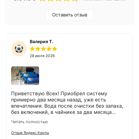
Оставить отзыв
Валерия Т.
28 июля 2026
Приветствую Всех! Приобрел систему
примерно два месяца назад, уже есть
впечатления. Вода после очистки без запаха,
без включений, в чайнике за два месяца
вообще нет накипи. Система очистки
Читать полностью
работает. Оборудование, несмотря на
размеры, поставили компактно, сбоев не
Отзыв Яндекс.Карты
было. Спасибо Экодару за хорошую работу.