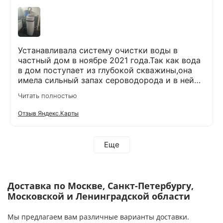
Устанавливала систему очистки воды в
частный дом в ноябре 2021 года.Так как вода
в дом поступает из глубокой скважины,она
имела сильный запах сероводорода и в ней
было много железа( со временем она
Читать полностью
желтела) и пользоваться в доме ей было
невозможно. После установки специального
Отзыв Яндекс.Карты
оборудования,вода стала на вкус лучше,чем
продается в магазинах. О такой хорошей
воде я и не мечтала!!!!!! Прошло уже 5 лет.И в
Еще
течении этого времени не было никаких
вопросов по работе данного оборудования.И
вот решила сделать сервисное
обслуживание:проверить все ли в
Доставка по Москве, Санкт-Петербургу,
порядке.Может надо что-то заменить.
Московской и Ленинградской области
Позвонила в компанию и,как всегда,вежливые
и приятные менеджеры приняли у меня заявку
Мы предлагаем вам различные варианты доставки.
и уже через 2 дня ко мне приедет