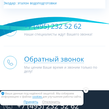
Экодар: эталон водоподготовки
+7 (495) 232 52 62
Наши специалисты ждут Вашего звонка!
Обратный звонок
Мы ценим Ваше время и звоним только по
делу!
✕
Ваши данные под надёжной защитой. Мы собираем
информацию о файлах
cookies
для улучшения работы сайта.
Принять
Отклонить
+7 (495) 232 52 62