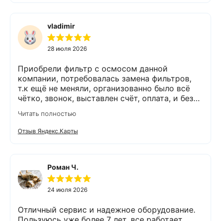
vladimir
28 июля 2026
Приобрели фильтр с осмосом данной
компании, потребовалась замена фильтров,
т.к ещё не меняли, организованно было всё
чётко, звонок, выставлен счёт, оплата, и без
задержек выезд специалиста, обслуживание
Читать полностью
выполнено (всё чётко без шума и пыли),
приятно работать с грамотными,
Отзыв Яндекс.Карты
обязательными людьми. Спасибо
Роман Ч.
24 июля 2026
Отличный сервис и надежное оборудование.
Пользуюсь уже более 7 лет, все работает.