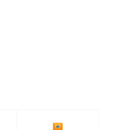
Фитинги и полипропилен высшего
качества
Мы используем только качественный европейский
материал, получаемый напрямую с завода, и
предоставляем на него официальную гарантию.
Перед поступлением в монтажный отдел, партии труб
и фитингов проходят проверку Службой качества.