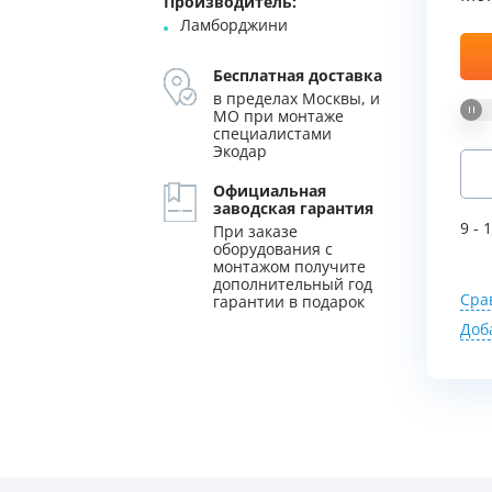
Производитель:
Ламборджини
уляторы
Колонны очистки воды
Мы Вам перезвоним
Бесплатная доставка
 насосы
Фильтры от извести
в пределах Москвы, и
Фирменные магазин
МО при монтаже
 воды
Фильтры грубой очистки 
специалистами
Экодар
е клапаны
Магистральные фильтры
Официальная
заводская гарантия
 для систем аэрации
Фильтры тонкой очистки
9 - 
При заказе
оборудования с
монтажом получите
дополнительный год
Сра
гарантии в подарок
Доб