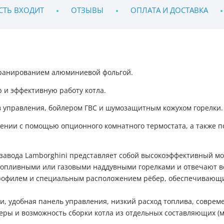
СТЬ ВХОДИТ
ОТЗЫВЫ
ОПЛАТА И ДОСТАВКА
кранированием алюминиевой фольгой.
 и эффективную работу котла.
 управления, бойлером ГВС и шумозащитным кожухом горелки.
нии с помощью опционного комнатного термостата, а также по
 завода Lamborghini представляет собой высокоэффективный мо
топливными или газовыми наддувными горелками и отвечают в
 профилем и специальным расположением рёбер, обеспечивающ
и, удобная панель управления, низкий расход топлива, соврем
меры и возможность сборки котла из отдельных составляющих (