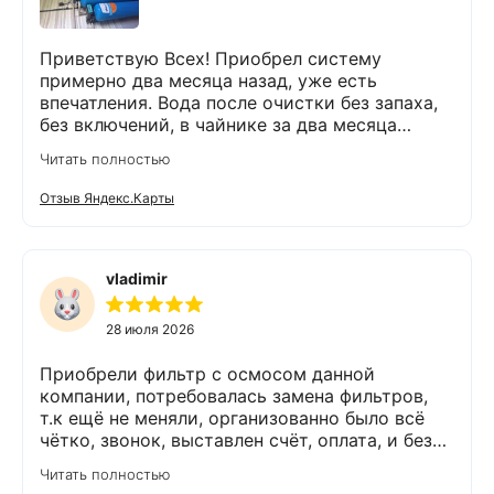
Приветствую Всех! Приобрел систему
примерно два месяца назад, уже есть
впечатления. Вода после очистки без запаха,
без включений, в чайнике за два месяца
вообще нет накипи. Система очистки
Читать полностью
работает. Оборудование, несмотря на
размеры, поставили компактно, сбоев не
Отзыв Яндекс.Карты
было. Спасибо Экодару за хорошую работу.
vladimir
28 июля 2026
Приобрели фильтр с осмосом данной
компании, потребовалась замена фильтров,
т.к ещё не меняли, организованно было всё
чётко, звонок, выставлен счёт, оплата, и без
задержек выезд специалиста, обслуживание
Читать полностью
выполнено (всё чётко без шума и пыли),