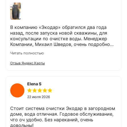
В компанию «Экодар» обратился два года
назад, после запуска новой скважины, для
консультации по очистке воды. Менеджер
Компании, Михаил Шведов, очень подробно
рассказал о системах очистки воды, помог
Читать полностью
подобрать оптимальный вариант, пригласил в
офис для заключения договора. Оборудование
Отзыв Яндекс.Карты
«Экодар компакт», которое я поставил,
существенно снизило жесткость воды,
убрало посторонние запахи. Вода стала
мягкой и приятной на вкус. Полностью
Elena S
доволен сотрудничеством с Компанией
«Экодар». Рекомендую.
22 июля 2026
Стоит система очистки Экодар в загородном
доме, вода отличная. Годовое обслуживание,
что оч удобно. Без нареканий, очень
довольны!