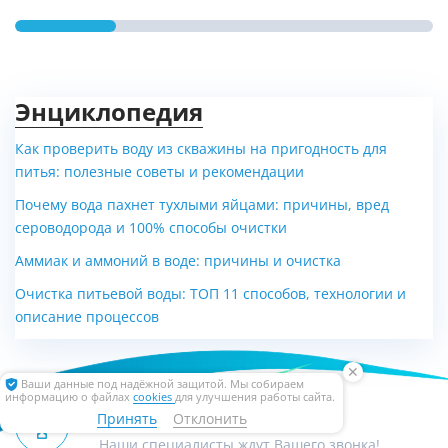
Энциклопедия
Как проверить воду из скважины на пригодность для
питья: полезные советы и рекомендации
Конденсационный E.C.A.
Системы управления
Почему вода пахнет тухлыми яйцами: причины, вред
Confeo Premix HM 35 KW (35
Buderus Logamatic EMS-BC
сероводорода и 100% способы очистки
кВт)
30E
Аммиак и аммоний в воде: причины и очистка
Цена по запросу
Цена по запросу
Очистка питьевой воды: ТОП 11 способов, технологии и
описание процессов
✕
Ваши данные под надёжной защитой. Мы собираем
информацию о файлах
cookies
для улучшения работы сайта.
+7 (495) 232 52 62
Принять
Отклонить
Наши специалисты ждут Вашего звонка!