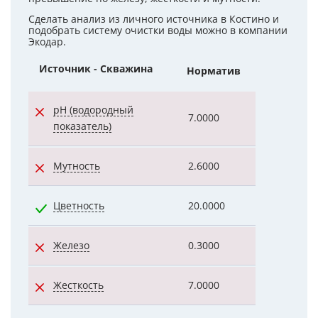
Сделать анализ из личного источника в Костино и
подобрать систему очистки воды можно в компании
Экодар.
Источник - Скважина
Норматив
Показател
pH (водородный
7.0000
7.2000
показатель)
Мутность
2.6000
8.4000
Цветность
20.0000
2.0000
Железо
0.3000
1.2000
Жесткость
7.0000
7.8000