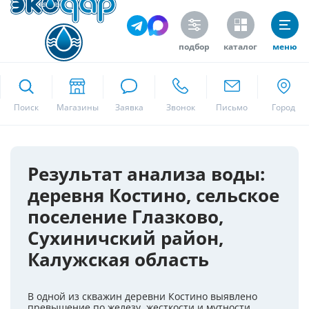
подбор
каталог
меню
ekodar.ru
Поиск
Москва
Результат анализа воды:
деревня Костино, сельское
Да
поселение Глазково,
Сухиничский район,
Калужская область
В одной из скважин деревни Костино выявлено
превышение по железу, жесткости и мутности.