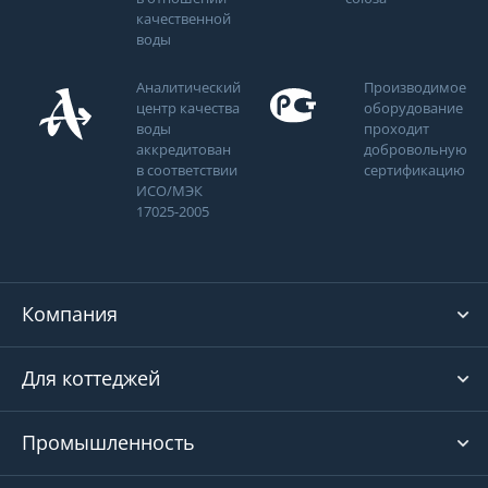
качественной
воды
Аналитический
Производимое
центр качества
оборудование
воды
проходит
аккредитован
добровольную
в соответствии
сертификацию
ИСО/МЭК
17025-2005
Компания
Для коттеджей
Промышленность