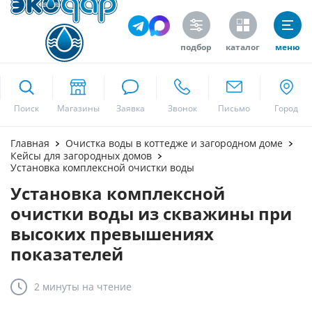
подбор
каталог
меню
ekodar.ru
Поиск
Москва
Главная
Очистка воды в коттедже и загородном доме
Кейсы для загородных домов
Установка комплексной очистки воды
Установка комплексной
Да
очистки воды из скважины при
высоких превышениях
показателей
2 минуты
на чтение